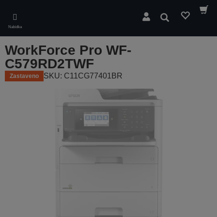
Skip
to
Hledat
main
Nabídka
content
WorkForce Pro WF-
C579RD2TWF
SKU: C11CG77401BR
Zastaveno