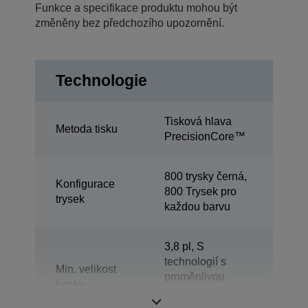
Funkce a specifikace produktu mohou být
změněny bez předchozího upozornění.
Technologie
Tisková hlava
Metoda tisku
PrecisionCore™
800 trysky černá,
Konfigurace
800 Trysek pro
trysek
každou barvu
3,8 pl, S
technologií s
Min. velikost
proměnlivou
kapky
velikostí kapiček
inkoustu