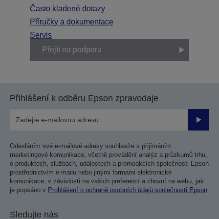
Často kladené dotazy
Příručky a dokumentace
Servis
Přejít na podporu
Přihlášení k odběru Epson zpravodaje
Odesla
Odesláním své e-mailové adresy souhlasíte s přijímáním
marketingové komunikace, včetně provádění analýz a průzkumů trhu,
o produktech, službách, událostech a promoakcích společnosti Epson
prostřednictvím e-mailu nebo jinými formami elektronické
komunikace, v závislosti na vašich preferencí a chovní na webu, jak
je popsáno v
Prohlášení o ochraně osobních údajů společnosti Epson
Sledujte nás