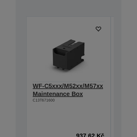
WF-C5xxx/M52xx/M57xx
WorkF
Maintenance Box
C529R 
C13T671600
XXL B
Trvanli
Vysoký 
Výjimeč
50 000 str
C13T01D1
937,62 Kč