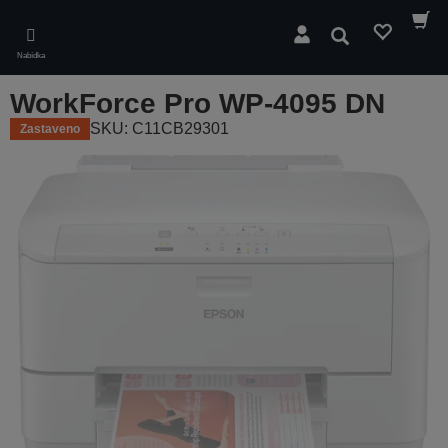
Skip
to
Hledat
main
Nabídka
content
WorkForce Pro WP-4095 DN
SKU: C11CB29301
Zastaveno