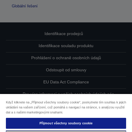
Globální řešení
Identifikace prodejců
Identifikace souladu produktu
Prohlášení o ochraně osobních údajů
Odstoupit od smlouvy
EU Data Act Compliance
Pro více informací o vašich osobních údajích nás
kontaktujte
Když kliknete na „Přijmout všechny soubory cookie“, poskytnete tím souhlas k jejich
ukládání na vašem zařízení, což pomáhá s navigací na stránce, s analýzou využití
Informace o souborech cookie
dat a s našimi marketingovými snahami.
Přijmout všechny soubory cookie
Závazek usnadnění přístupu společnosti Epson