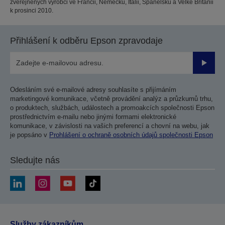
zveřejněných výrobci ve Francii, Německu, Itálii, Španělsku a Velké Británii
k prosinci 2010.
Přihlášení k odběru Epson zpravodaje
Odesla
Odesláním své e-mailové adresy souhlasíte s přijímáním
marketingové komunikace, včetně provádění analýz a průzkumů trhu,
o produktech, službách, událostech a promoakcích společnosti Epson
prostřednictvím e-mailu nebo jinými formami elektronické
komunikace, v závislosti na vašich preferencí a chovní na webu, jak
je popsáno v
Prohlášení o ochraně osobních údajů společnosti Epson
Sledujte nás
Služby zákazníkům