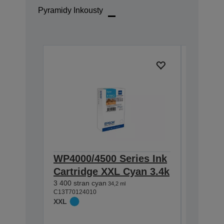
Pyramidy Inkousty
WP4000/4500 Series Ink
WP4000
Cartridge XXL Cyan 3.4k
Cartri
3 400 stran cyan
3.4k
34,2 ml
C13T70124010
3 400 str
XXL
C13T70134
XXL