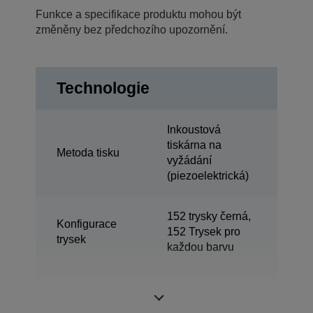
Funkce a specifikace produktu mohou být
změněny bez předchozího upozornění.
Technologie
Inkoustová
tiskárna na
Metoda tisku
vyžádání
(piezoelektrická)
152 trysky černá,
Konfigurace
152 Trysek pro
trysek
každou barvu
Min. velikost
3 pl
kapky