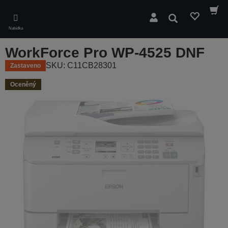
Skip
to
Hledat
main
Nabídka
content
WorkForce Pro WP-4525 DNF
SKU: C11CB28301
Zastaveno
Oceněný