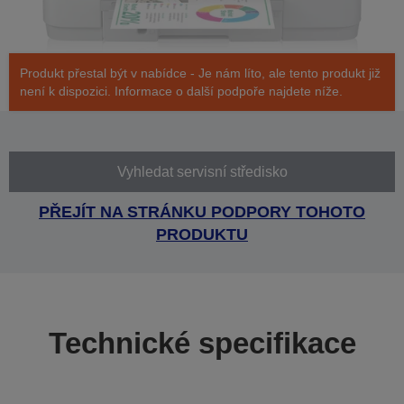
Produkt přestal být v nabídce - Je nám líto, ale tento produkt již
není k dispozici. Informace o další podpoře najdete níže.
Vyhledat servisní středisko
PŘEJÍT NA STRÁNKU PODPORY TOHOTO
PRODUKTU
Technické specifikace