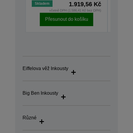
1.919,56 Kč
Skladem
Skladem
včetně DPH (1.586,41 Kč bez DPH)
v
Přesunout do košíku
Př
Eiffelova věž Inkousty
Big Ben Inkousty
Různé