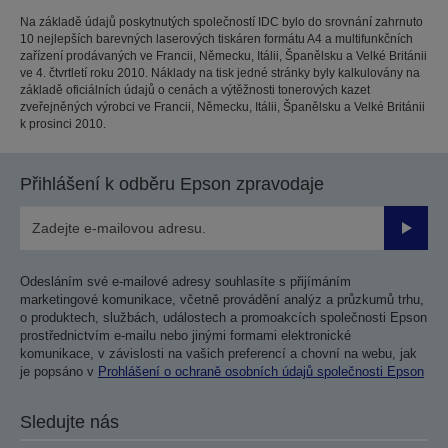
Na základě údajů poskytnutých společností IDC bylo do srovnání zahrnuto
10 nejlepších barevných laserových tiskáren formátu A4 a multifunkčních
zařízení prodávaných ve Francii, Německu, Itálii, Španělsku a Velké Británii
ve 4. čtvrtletí roku 2010. Náklady na tisk jedné stránky byly kalkulovány na
základě oficiálních údajů o cenách a výtěžnosti tonerových kazet
zveřejněných výrobci ve Francii, Německu, Itálii, Španělsku a Velké Británii
k prosinci 2010.
Přihlášení k odběru Epson zpravodaje
Odesla
Odesláním své e-mailové adresy souhlasíte s přijímáním
marketingové komunikace, včetně provádění analýz a průzkumů trhu,
o produktech, službách, událostech a promoakcích společnosti Epson
prostřednictvím e-mailu nebo jinými formami elektronické
komunikace, v závislosti na vašich preferencí a chovní na webu, jak
je popsáno v
Prohlášení o ochraně osobních údajů společnosti Epson
Sledujte nás