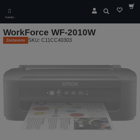
Skip
to
Hledat
main
Nabídka
content
WorkForce WF-2010W
SKU: C11CC40303
Zastaveno