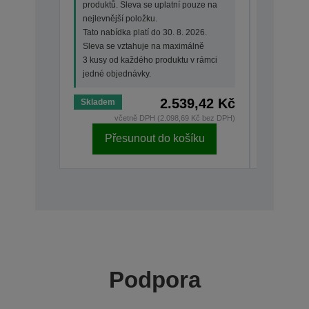
produktů. Sleva se uplatní pouze na
produktů.
nejlevnější položku.
nejlevněj
Tato nabídka platí do 30. 8. 2026.
Tato nabí
Sleva se vztahuje na maximálně
Sleva se
3 kusy od každého produktu v rámci
3 kusy od
jedné objednávky.
jedné ob
2.539,42 Kč
Skladem
Skladem
včetně DPH (2.098,69 Kč bez DPH)
v
Přesunout do košíku
Př
Podpora