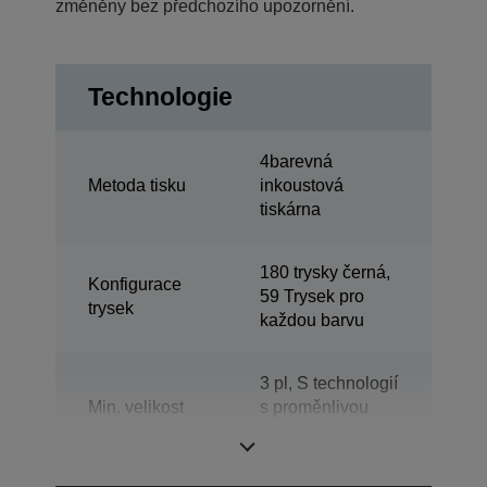
změněny bez předchozího upozornění.
Technologie
4barevná
Metoda tisku
inkoustová
tiskárna
180 trysky černá,
Konfigurace
59 Trysek pro
trysek
každou barvu
3 pl, S technologií
Min. velikost
s proměnlivou
kapky
velikostí kapiček
inkoustu