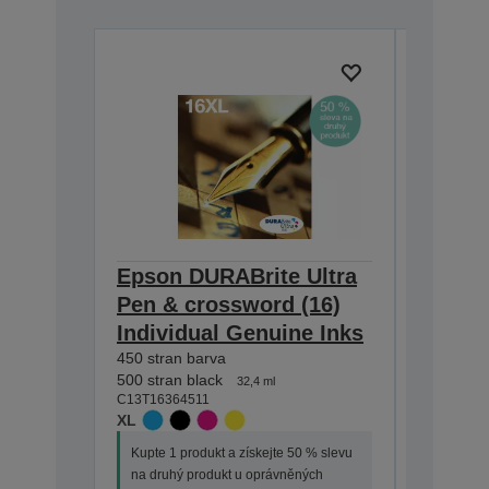
Epson DURABrite Ultra
Epson 
Pen & crossword (16)
Pen & 
Individual Genuine Inks
Indivi
450 stran barva
165 stran
500 stran black
175 stran 
32,4 ml
C13T16364511
C13T16264
XL
STANDA
Kupte 1 produkt a získejte 50 % slevu
Kupte 1 p
na druhý produkt u oprávněných
na druhý