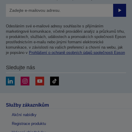
Odesla
Odesláním své e-mailové adresy souhlasíte s přijímáním
marketingové komunikace, včetně provádění analýz a průzkumů trhu,
o produktech, službách, událostech a promoakcích společnosti Epson
prostřednictvím e-mailu nebo jinými formami elektronické
komunikace, v závislosti na vašich preferencí a chovní na webu, jak
je popsáno v
Prohlášení o ochraně osobních údajů společnosti Epson
Sledujte nás
Služby zákazníkům
Akční nabídky
Registrace produktu