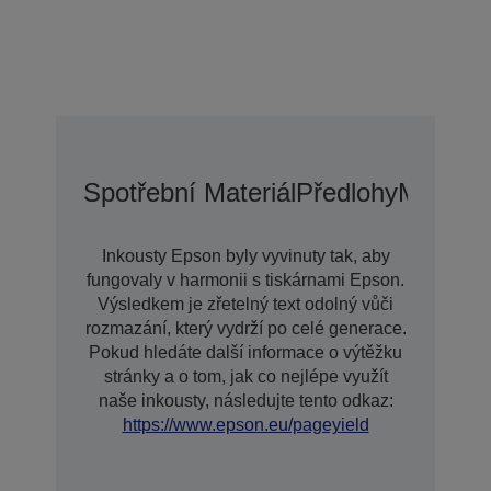
Spotřební Materiál
Předlohy
Možnost
Inkousty Epson byly vyvinuty tak, aby
fungovaly v harmonii s tiskárnami Epson.
Výsledkem je zřetelný text odolný vůči
rozmazání, který vydrží po celé generace.
Pokud hledáte další informace o výtěžku
stránky a o tom, jak co nejlépe využít
naše inkousty, následujte tento odkaz:
https://www.epson.eu/pageyield