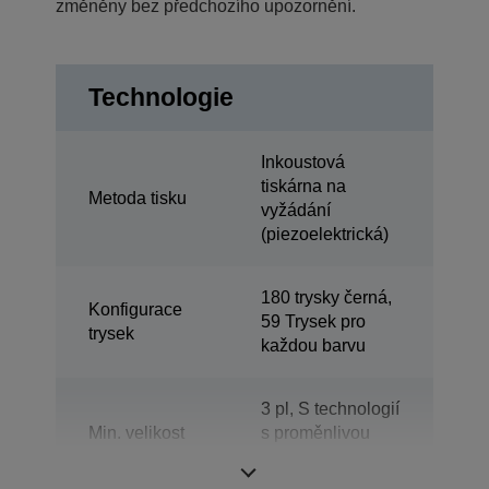
změněny bez předchozího upozornění.
Technologie
Inkoustová
tiskárna na
Metoda tisku
vyžádání
(piezoelektrická)
180 trysky černá,
Konfigurace
59 Trysek pro
trysek
každou barvu
3 pl, S technologií
Min. velikost
s proměnlivou
kapky
velikostí kapiček
inkoustu