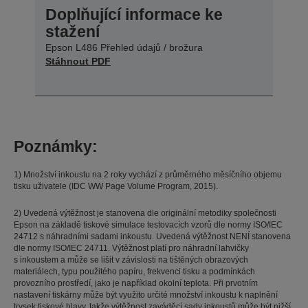
Doplňující informace ke
stažení
Epson L486 Přehled údajů / brožura
Stáhnout PDF
Poznámky:
1) Množství inkoustu na 2 roky vychází z průměrného měsíčního objemu
tisku uživatele (IDC WW Page Volume Program, 2015).
2) Uvedená výtěžnost je stanovena dle originální metodiky společnosti
Epson na základě tiskové simulace testovacích vzorů dle normy ISO/IEC
24712 s náhradními sadami inkoustu. Uvedená výtěžnost NENÍ stanovena
dle normy ISO/IEC 24711. Výtěžnost platí pro náhradní lahvičky
s inkoustem a může se lišit v závislosti na tištěných obrazových
materiálech, typu použitého papíru, frekvenci tisku a podmínkách
provozního prostředí, jako je například okolní teplota. Při prvotním
nastavení tiskárny může být využito určité množství inkoustu k naplnění
trysek tiskové hlavy, takže výtěžnost zaváděcí sady inkoustů může být nižší.