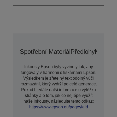
Spotřební Materiál
Předlohy
Možnost
Inkousty Epson byly vyvinuty tak, aby
fungovaly v harmonii s tiskárnami Epson.
Výsledkem je zřetelný text odolný vůči
rozmazání, který vydrží po celé generace.
Pokud hledáte další informace o výtěžku
stránky a o tom, jak co nejlépe využít
naše inkousty, následujte tento odkaz:
https://www.epson.eu/pageyield