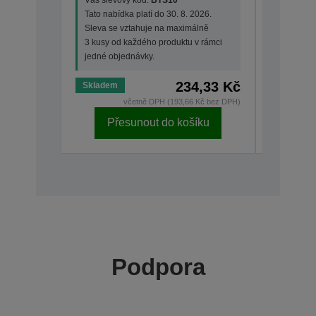
Tato nabídka platí do 30. 8. 2026.
Tato nabí
Sleva se vztahuje na maximálně
Sleva se
3 kusy od každého produktu v rámci
3 kusy od
jedné objednávky.
jedné ob
234,33 Kč
Skladem
Skladem
včetně DPH (193,66 Kč bez DPH)
Přesunout do košíku
Př
Podpora