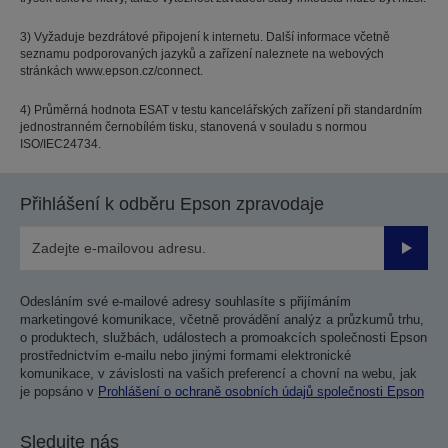
3) Vyžaduje bezdrátové připojení k internetu. Další informace včetně
seznamu podporovaných jazyků a zařízení naleznete na webových
stránkách www.epson.cz/connect.
4) Průměrná hodnota ESAT v testu kancelářských zařízení při standardním
jednostranném černobílém tisku, stanovená v souladu s normou
ISO/IEC24734.
Přihlášení k odběru Epson zpravodaje
Odesla
Odesláním své e-mailové adresy souhlasíte s přijímáním
marketingové komunikace, včetně provádění analýz a průzkumů trhu,
o produktech, službách, událostech a promoakcích společnosti Epson
prostřednictvím e-mailu nebo jinými formami elektronické
komunikace, v závislosti na vašich preferencí a chovní na webu, jak
je popsáno v
Prohlášení o ochraně osobních údajů společnosti Epson
Sledujte nás