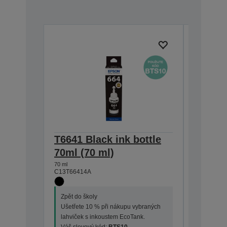
T6641 Black ink bottle
T6642 
70ml (70 ml)
70ml (
70 ml
70 ml
C13T66414A
C13T6642
Zpět do školy
Zpět do š
Ušetřete 10 % při nákupu vybraných
Ušetřete
lahviček s inkoustem EcoTank.
lahviček 
Váš slevový kód:
BTS10
Váš slev