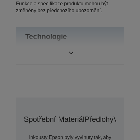
Funkce a specifikace produktu mohou být
změněny bez předchozího upozornění.
Technologie
Tiskové rozlišení
2.880 x 1.440 dpi
Spotřební Materiál
Předlohy
Voliteln
Inkousty Epson byly vyvinuty tak, aby