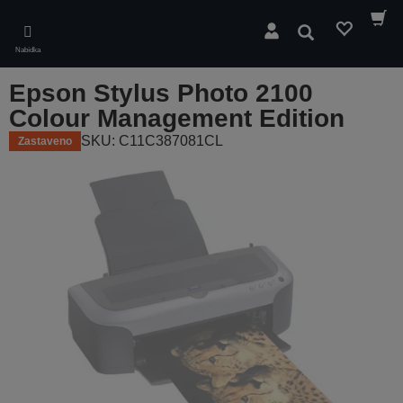
Skip
to
Hledat
main
Nabídka
content
Epson Stylus Photo 2100
Colour Management Edition
SKU: C11C387081CL
Zastaveno