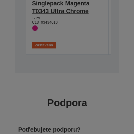
Singlepack Magenta
Single
T0343 Ultra Chrome
T0344 
17 ml
17 ml
C13T03434010
C13T03444
Zastaveno
Zastaven
Podpora
Potřebujete podporu?