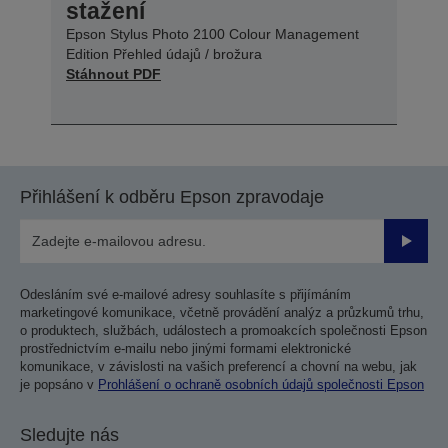
stažení
Epson Stylus Photo 2100 Colour Management
Edition Přehled údajů / brožura
Stáhnout PDF
Přihlášení k odběru Epson zpravodaje
Odesla
Odesláním své e-mailové adresy souhlasíte s přijímáním
marketingové komunikace, včetně provádění analýz a průzkumů trhu,
o produktech, službách, událostech a promoakcích společnosti Epson
prostřednictvím e-mailu nebo jinými formami elektronické
komunikace, v závislosti na vašich preferencí a chovní na webu, jak
je popsáno v
Prohlášení o ochraně osobních údajů společnosti Epson
Sledujte nás