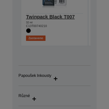
Twinpack Black T007
Multip
32 ml
62 ml
C13T00740210
C13T00740
Zastaveno
Zastaven
Papoušek Inkousty
Různé