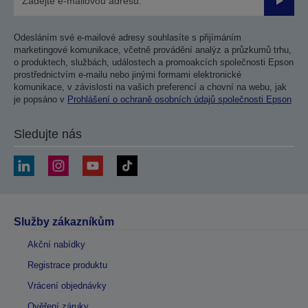
Odesla
Odesláním své e-mailové adresy souhlasíte s přijímáním
marketingové komunikace, včetně provádění analýz a průzkumů trhu,
o produktech, službách, událostech a promoakcích společnosti Epson
prostřednictvím e-mailu nebo jinými formami elektronické
komunikace, v závislosti na vašich preferencí a chovní na webu, jak
je popsáno v
Prohlášení o ochraně osobních údajů společnosti Epson
Sledujte nás
Služby zákazníkům
Akční nabídky
Registrace produktu
Vrácení objednávky
Ověření záruky