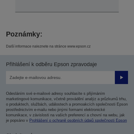
Poznámky:
Další informace naleznete na stránce www.epson.cz
Přihlášení k odběru Epson zpravodaje
Odesla
Odesláním své e-mailové adresy souhlasíte s přijímáním
marketingové komunikace, včetně provádění analýz a průzkumů trhu,
o produktech, službách, událostech a promoakcích společnosti Epson
prostřednictvím e-mailu nebo jinými formami elektronické
komunikace, v závislosti na vašich preferencí a chovní na webu, jak
je popsáno v
Prohlášení o ochraně osobních údajů společnosti Epson