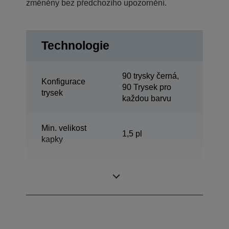
změněny bez předchozího upozornění.
Technologie
90 trysky černá,
Konfigurace
90 Trysek pro
trysek
každou barvu
Min. velikost
1,5 pl
kapky
Inkoustová
Claria™
technologie
Photographic