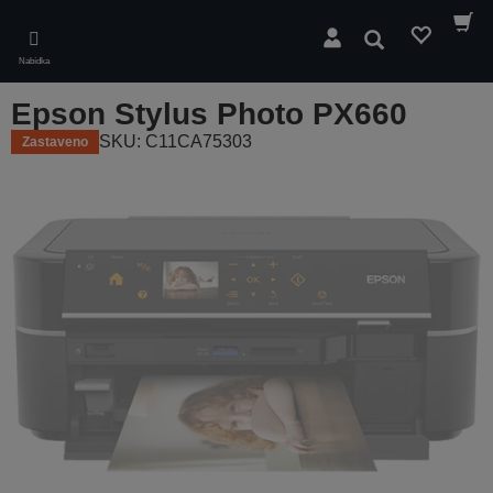
Skip
to
Hledat
main
Nabídka
content
Epson Stylus Photo PX660
SKU: C11CA75303
Zastaveno