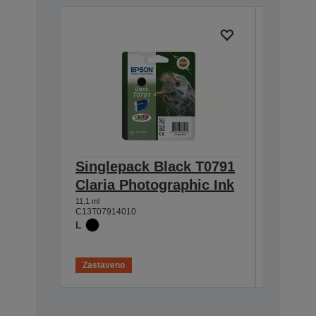
Singlepack Black T0791
Single
Claria Photographic Ink
T0793 
Photog
11,1 ml
C13T07914010
11,1 ml
L
C13T07934
L
Zastaveno
Zastaven