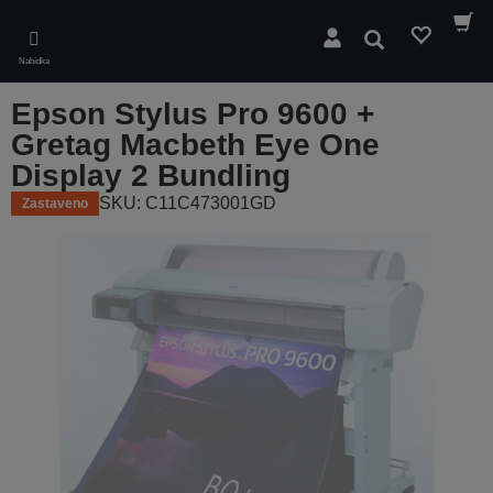
Skip
to
Hledat
main
Nabídka
content
Epson Stylus Pro 9600 +
Gretag Macbeth Eye One
Display 2 Bundling
SKU: C11C473001GD
Zastaveno