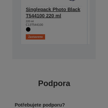
Singlepack Photo Black
Single
T544100 220 ml
T54420
220 ml
220 ml
C13T544100
C13T54420
Zastaveno
Zastaven
Podpora
Potřebujete podporu?