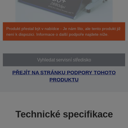
Produkt přestal být v nabídce - Je nám líto, ale tento produkt již
není k dispozici. Informace o další podpoře najdete níže.
Vyhledat servisní středisko
PŘEJÍT NA STRÁNKU PODPORY TOHOTO
PRODUKTU
Technické specifikace