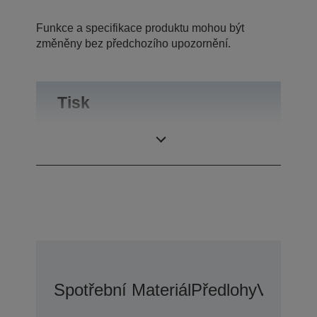
Funkce a specifikace produktu mohou být
změněny bez předchozího upozornění.
Tisk
Tiskové rozlišení
2.880 x 1.440 dpi
Spotřební Materiál
Předlohy
Voliteln