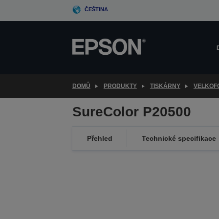
Skip
ČEŠTINA
to
main
content
DOMŮ
PRODUKTY
TISKÁRNY
VELKOF
SureColor P20500
Přehled
Technické specifikace