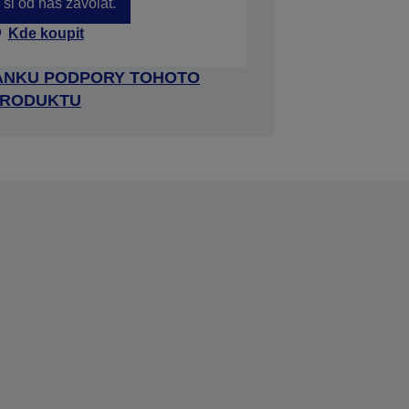
si od nás zavolat.
Kde koupit
RÁNKU PODPORY TOHOTO
RODUKTU