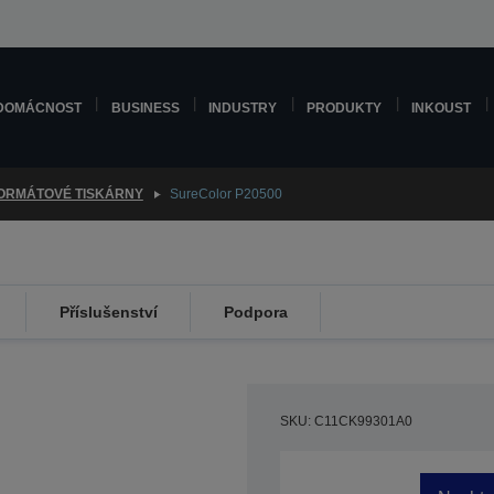
DOMÁCNOST
BUSINESS
INDUSTRY
PRODUKTY
INKOUST
ORMÁTOVÉ TISKÁRNY
SureColor P20500
Příslušenství
Podpora
SKU: C11CK99301A0