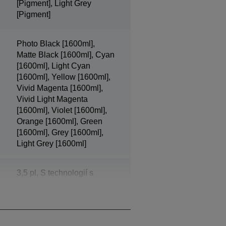
[Pigment], Light Grey
[Pigment]
Photo Black [1600ml],
Matte Black [1600ml], Cyan
[1600ml], Light Cyan
[1600ml], Yellow [1600ml],
Vivid Magenta [1600ml],
Vivid Light Magenta
[1600ml], Violet [1600ml],
Orange [1600ml], Green
[1600ml], Grey [1600ml],
Light Grey [1600ml]
3,5 pl, S technologií s
proměnlivou velikostí
kapiček inkoustu