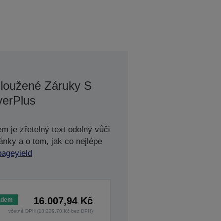
loužené Záruky S
erPlus
m je zřetelný text odolný vůči
ánky a o tom, jak co nejlépe
pageyield
16.007,94 Kč
adem
včetně DPH (13.229,70 Kč bez DPH)