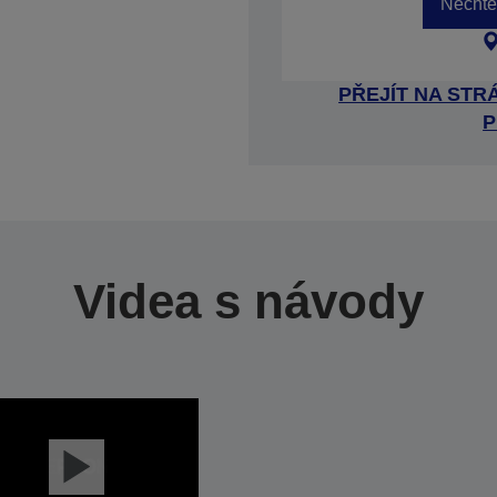
Nechte 
PŘEJÍT NA ST
P
Videa s návody