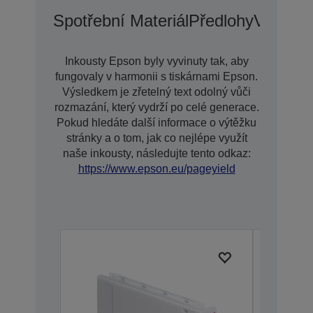
Spotřební Materiál
Předlohy
Voliteln
Inkousty Epson byly vyvinuty tak, aby
fungovaly v harmonii s tiskárnami Epson.
Výsledkem je zřetelný text odolný vůči
rozmazání, který vydrží po celé generace.
Pokud hledáte další informace o výtěžku
stránky a o tom, jak co nejlépe využít
naše inkousty, následujte tento odkaz:
https://www.epson.eu/pageyield