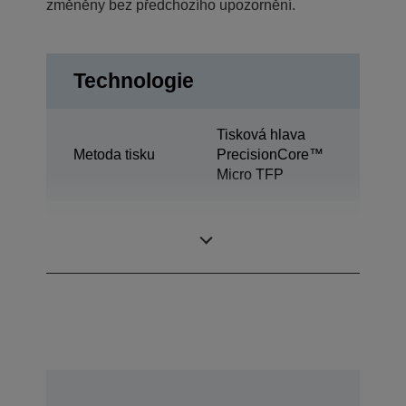
změněny bez předchozího upozornění.
Technologie
Tisková hlava
Metoda tisku
PrecisionCore™
Micro TFP
Inkoustová
Ultrachrome®
technologie
PRO