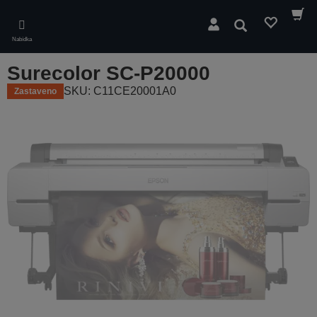
Skip
to
Hledat
main
Nabídka
content
Surecolor SC-P20000
SKU: C11CE20001A0
Zastaveno