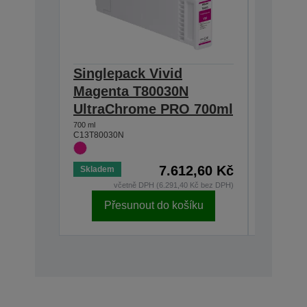
Singlepack Vivid
Single
Magenta T80030N
Magen
UltraChrome PRO 700ml
Ultra
700 ml
700 ml
C13T80030N
C13T8006
7.612,60 Kč
Skladem
Skladem
včetně DPH (6.291,40 Kč bez DPH)
v
Přesunout do košíku
Př