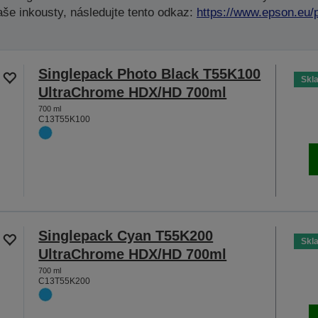
aše inkousty, následujte tento odkaz:
https://www.epson.eu/
Singlepack Photo Black T55K100
Skl
UltraChrome HDX/HD 700ml
700 ml
C13T55K100
Singlepack Cyan T55K200
Skl
UltraChrome HDX/HD 700ml
700 ml
C13T55K200