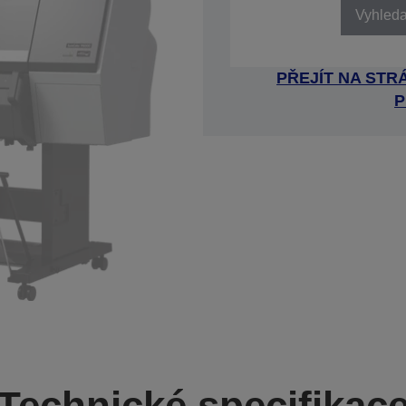
Vyhledat
PŘEJÍT NA ST
P
Technické specifikac