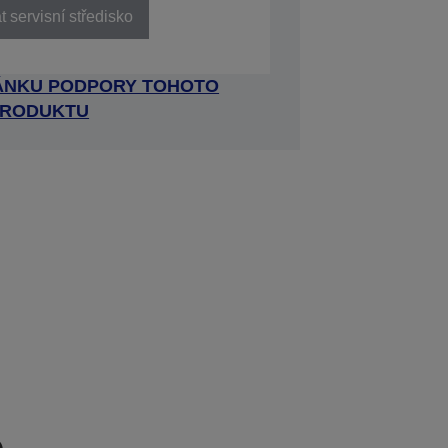
 servisní středisko
RÁNKU PODPORY TOHOTO
RODUKTU
e