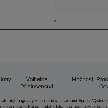
Kapacita inkoustové
nádržky
lohy
Volitelné
Možnosti Prod
Příslušenství
Cov
tak, aby fungovaly v harmonii s tiskárnami Epson. Výsledke
celé generace. Pokud hledáte další informace o výtěžku str