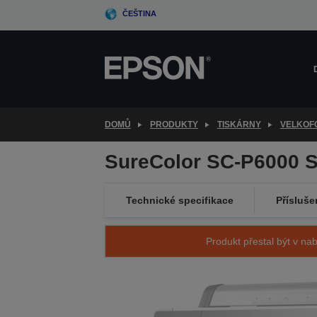
Skip
ČEŠTINA
to
main
content
DOMŮ
PRODUKTY
TISKÁRNY
VELKOF
SureColor SC-P6000 
Technické specifikace
Přísluše
Produkt přestal být v nab