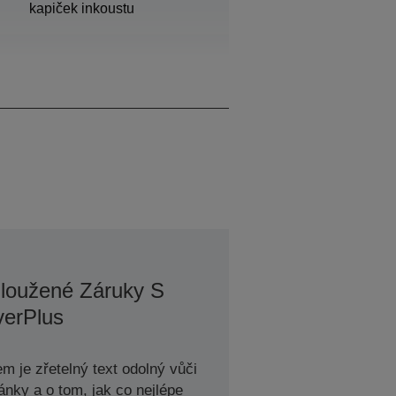
kapiček inkoustu
700 ml
loužené Záruky S
erPlus
m je zřetelný text odolný vůči
ánky a o tom, jak co nejlépe