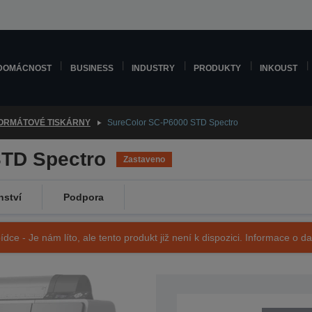
DOMÁCNOST
BUSINESS
INDUSTRY
PRODUKTY
INKOUST
ORMÁTOVÉ TISKÁRNY
SureColor SC-P6000 STD Spectro
STD Spectro
Zastaveno
nství
Podpora
ídce - Je nám líto, ale tento produkt již není k dispozici. Informace o d
SKU: C11CE41301A2