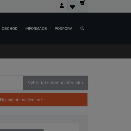
OBCHOD
INFORMACE
PODPORA
Vyhledat servisní středisko
alší podpoře najdete níže.