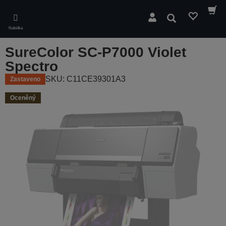
Skip
to
Hledat
main
Nabídka
content
SureColor SC-P7000 Violet
Spectro
SKU: C11CE39301A3
Zastaveno
Oceněný