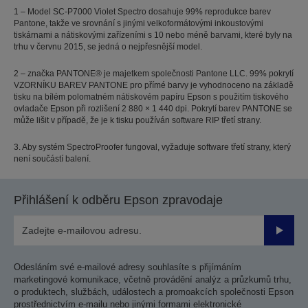
1 – Model SC-P7000 Violet Spectro dosahuje 99% reprodukce barev
Pantone, takže ve srovnání s jinými velkoformátovými inkoustovými
tiskárnami a nátiskovými zařízeními s 10 nebo méně barvami, které byly na
trhu v červnu 2015, se jedná o nejpřesnější model.
2 – značka PANTONE® je majetkem společnosti Pantone LLC. 99% pokrytí
VZORNÍKU BAREV PANTONE pro přímé barvy je vyhodnoceno na základě
tisku na bílém polomatném nátiskovém papíru Epson s použitím tiskového
ovladače Epson při rozlišení 2 880 × 1 440 dpi. Pokrytí barev PANTONE se
může lišit v případě, že je k tisku používán software RIP třetí strany.
3. Aby systém SpectroProofer fungoval, vyžaduje software třetí strany, který
není součástí balení.
Přihlášení k odběru Epson zpravodaje
Odesla
Odesláním své e-mailové adresy souhlasíte s přijímáním
marketingové komunikace, včetně provádění analýz a průzkumů trhu,
o produktech, službách, událostech a promoakcích společnosti Epson
prostřednictvím e-mailu nebo jinými formami elektronické