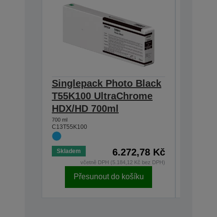
Singlepack Photo Black
Single
T55K100 UltraChrome
T55K2
HDX/HD 700ml
HDX/H
700 ml
700 ml
C13T55K100
C13T55K2
6.272,78 Kč
Skladem
Skladem
včetně DPH (5.184,12 Kč bez DPH)
v
Přesunout do košíku
Př