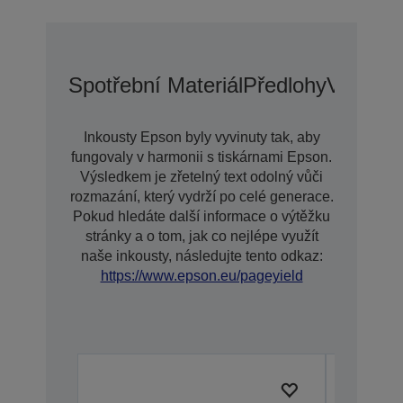
Spotřební Materiál
Předlohy
Voliteln
Inkousty Epson byly vyvinuty tak, aby
fungovaly v harmonii s tiskárnami Epson.
Výsledkem je zřetelný text odolný vůči
rozmazání, který vydrží po celé generace.
Pokud hledáte další informace o výtěžku
stránky a o tom, jak co nejlépe využít
naše inkousty, následujte tento odkaz:
https://www.epson.eu/pageyield