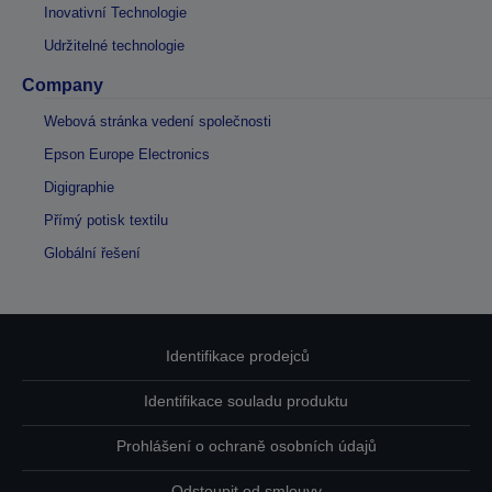
Inovativní Technologie
Udržitelné technologie
Company
Webová stránka vedení společnosti
Epson Europe Electronics
Digigraphie
Přímý potisk textilu
Globální řešení
Identifikace prodejců
Identifikace souladu produktu
Prohlášení o ochraně osobních údajů
Odstoupit od smlouvy