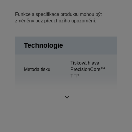
Funkce a specifikace produktu mohou být
změněny bez předchozího upozornění.
Technologie
Tisková hlava
Metoda tisku
PrecisionCore™
TFP
Inkoustová
Ultrachrome®
technologie
HDX