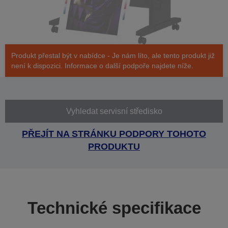
Produkt přestal být v nabídce - Je nám líto, ale tento produkt již
není k dispozici. Informace o další podpoře najdete níže.
Vyhledat servisní středisko
PŘEJÍT NA STRÁNKU PODPORY TOHOTO
PRODUKTU
Technické specifikace