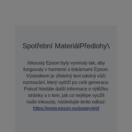
Spotřební Materiál
Předlohy
Voliteln
Inkousty Epson byly vyvinuty tak, aby
fungovaly v harmonii s tiskárnami Epson.
Výsledkem je zřetelný text odolný vůči
rozmazání, který vydrží po celé generace.
Pokud hledáte další informace o výtěžku
stránky a o tom, jak co nejlépe využít
naše inkousty, následujte tento odkaz:
https://www.epson.eu/pageyield