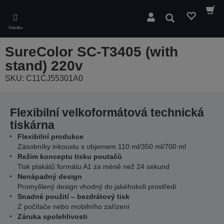
Skip
to
Hledat
main
Nabídka
content
SureColor SC-T3405 (with
stand) 220v
SKU: C11CJ55301A0
Flexibilní velkoformátová technická
tiskárna
Flexibilní produkce
Zásobníky inkoustu s objemem 110 ml/350 ml/700 ml
Režim konceptu tisku poutačů
Tisk plakátů formátu A1 za méně než 24 sekund
Nenápadný design
Promyšlený design vhodný do jakéhokoli prostředí
Snadné použití – bezdrátový tisk
Z počítače nebo mobilního zařízení
Záruka spolehlivosti