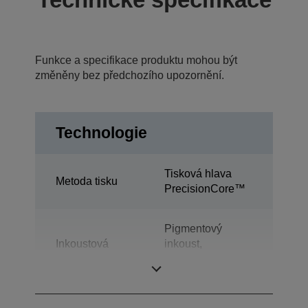
Funkce a specifikace produktu mohou být
změněny bez předchozího upozornění.
Technologie
Tisková hlava
Metoda tisku
PrecisionCore™
Pigmentový
Inkoustová
inkoust,
technologie
Ultrachrome®
XD2