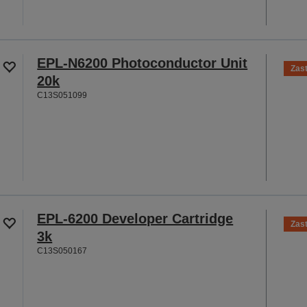
EPL-N6200 Photoconductor Unit
Zas
20k
C13S051099
EPL-6200 Developer Cartridge
Zas
3k
C13S050167