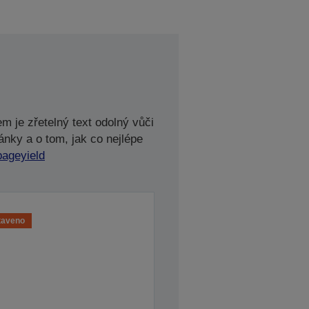
m je zřetelný text odolný vůči
ánky a o tom, jak co nejlépe
pageyield
taveno