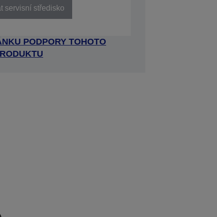
 servisní středisko
RÁNKU PODPORY TOHOTO
RODUKTU
e