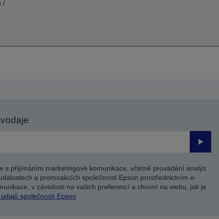
 /
avodaje
Odesl
e s přijímáním marketingové komunikace, včetně provádění analýz
událostech a promoakcích společnosti Epson prostřednictvím e-
unikace, v závislosti na vašich preferencí a chovní na webu, jak je
 údajů společnosti Epson