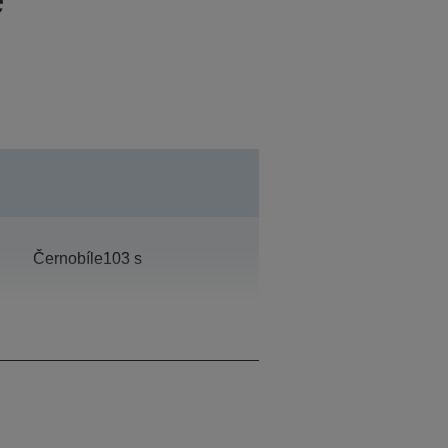
Černobíle103 s
30.000 Stran za měsíc