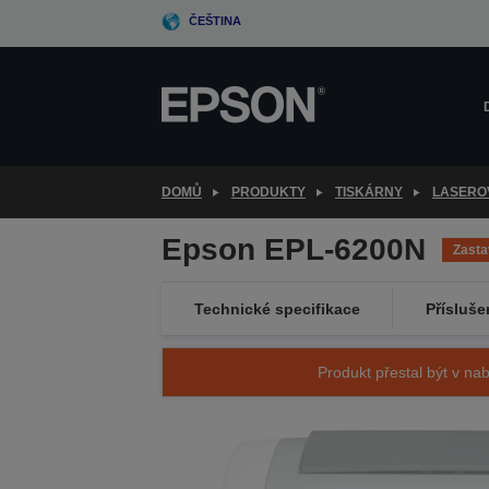
Skip
ČEŠTINA
to
main
content
DOMŮ
PRODUKTY
TISKÁRNY
LASERO
Epson EPL-6200N
Zast
Technické specifikace
Přísluše
Produkt přestal být v nab