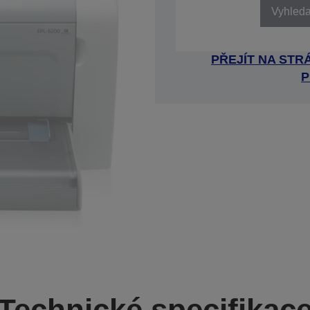
Vyhledat
PŘEJÍT NA ST
P
Technické specifikac