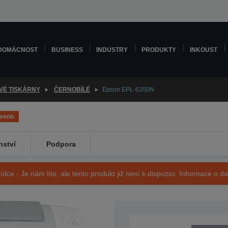
DOMÁCNOST
BUSINESS
INDUSTRY
PRODUKTY
INKOUST
VÉ TISKÁRNY
ČERNOBÍLÉ
Epson EPL-6200N
aveno
nství
Podpora
ídce - Je nám líto, ale tento produkt již není k dispozici. Informace o d
SKU: C11C533011BR