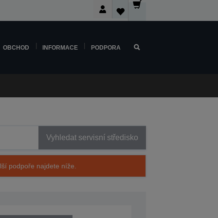
OBCHOD
INFORMACE
PODPORA
Vyhledat servisní středisko
alší podpoře najdete níže.