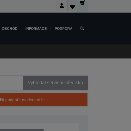
OBCHOD
INFORMACE
PODPORA
Vyhledat servisní středisko
alší podpoře najdete níže.