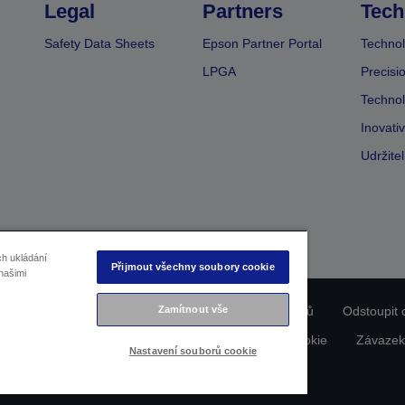
Legal
Partners
Tech
Safety Data Sheets
Epson Partner Portal
Technol
LPGA
Precisi
Technol
Inovati
Udržite
ch ukládání
Přijmout všechny soubory cookie
našimi
Zamítnout vše
ladu produktu
Prohlášení o ochraně osobních údajů
Odstoupit 
dajích nás kontaktujte
Informace o souborech cookie
Závazek
Nastavení souborů cookie
Copyright © 2026 Seiko Epson