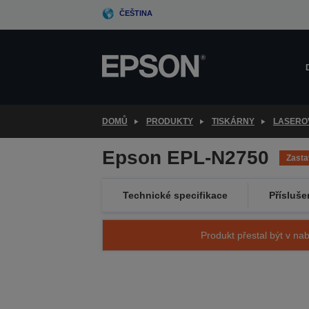
Skip
ČEŠTINA
to
main
content
DOMŮ
PRODUKTY
TISKÁRNY
LASERO
Epson EPL-N2750
Zast
Technické specifikace
Přísluše
Produkt přestal být v nab