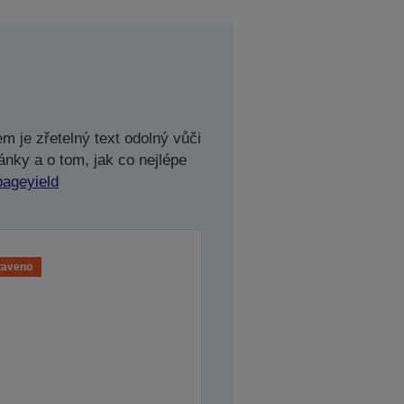
m je zřetelný text odolný vůči
ánky a o tom, jak co nejlépe
pageyield
taveno