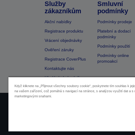
Služby
Smluvní
zákazníkům
podmínky
Akční nabídky
Podmínky prodeje
Registrace produktu
Platební a dodací
podmínky
Vrácení objednávky
Podmínky použití
Ověření záruky
Podmínky online
Registrace CoverPlus
promoakcí
Kontaktujte nás
Hledání obchodníka
Když kliknete na „Přijmout všechny soubory cookie“, poskytnete tím souhlas k jeji
na vašem zařízení, což pomáhá s navigací na stránce, s analýzou využití dat a s 
marketingovými snahami.
Identifikace prodejců
Identifikace sou
Pro více informací o vašich osobních ú