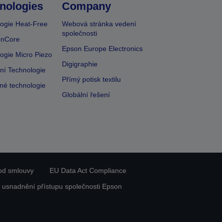
nologies
Company
ogie Heat-Free
Webová stránka vedení
společnosti
onCore
Epson Europe Electronics
ogie Micro Piezo
Digigraphie
vní Technologie
Přímý potisk textilu
lné technologie
Globální řešení
od smlouvy
EU Data Act Compliance
 usnadnění přístupu společnosti Epson