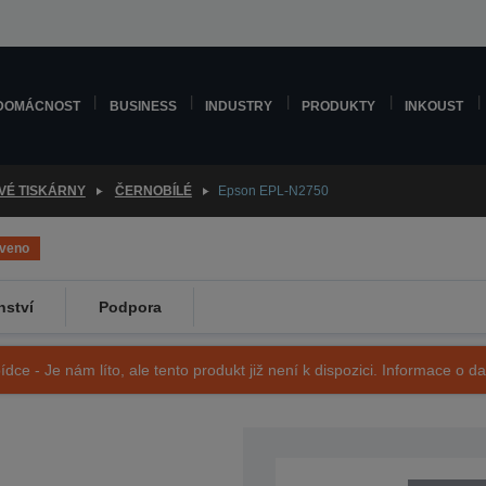
DOMÁCNOST
BUSINESS
INDUSTRY
PRODUKTY
INKOUST
VÉ TISKÁRNY
ČERNOBÍLÉ
Epson EPL-N2750
aveno
nství
Podpora
ídce - Je nám líto, ale tento produkt již není k dispozici. Informace o d
SKU: C11C375012GE