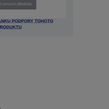
 servisní středisko
RÁNKU PODPORY TOHOTO
RODUKTU
e