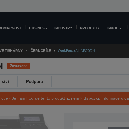
DOMÁCNOST
BUSINESS
INDUSTRY
PRODUKTY
INKOUST
VÉ TISKÁRNY
ČERNOBÍLÉ
WorkForce AL-M320DN
N
Zastaveno
nství
Podpora
ídce - Je nám líto, ale tento produkt již není k dispozici. Informace o d
SKU: C11CF21401