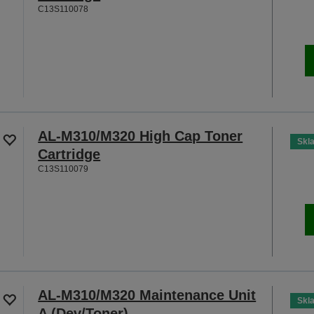
C13S110078
AL-M310/M320 High Cap Toner
Skl
Cartridge
C13S110079
AL-M310/M320 Maintenance Unit
Skl
A (Dev/Toner)