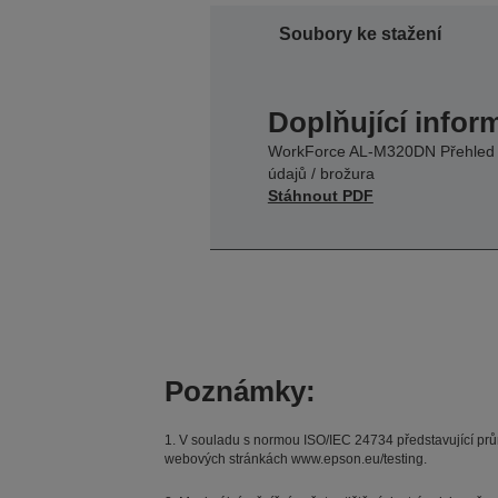
Soubory ke stažení
Doplňující infor
WorkForce AL-M320DN Přehled
údajů / brožura
Stáhnout PDF
Poznámky:
1. V souladu s normou ISO/IEC 24734 představující pr
webových stránkách www.epson.eu/testing.