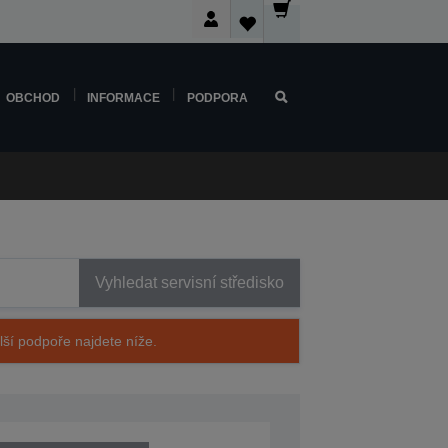
OBCHOD
INFORMACE
PODPORA
Vyhledat servisní středisko
alší podpoře najdete níže.