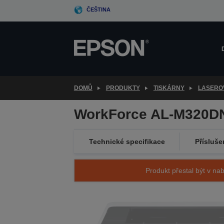
Skip
ČEŠTINA
to
main
content
DOMŮ
PRODUKTY
TISKÁRNY
LASERO
WorkForce AL-M320D
Technické specifikace
Přísluše
Produkt přestal být v nab