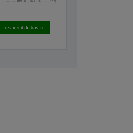
včetně DPH (2.616,45 Kč bez DPH)
Přesunout do košíku