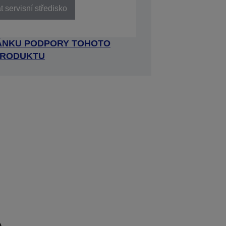
 servisní středisko
RÁNKU PODPORY TOHOTO
RODUKTU
e