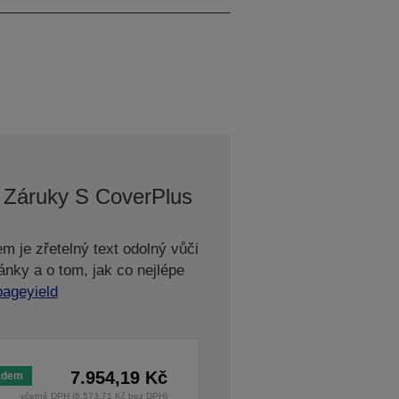
 Záruky S CoverPlus
m je zřetelný text odolný vůči
ánky a o tom, jak co nejlépe
pageyield
7.954,19 Kč
adem
včetně DPH (6.573,71 Kč bez DPH)