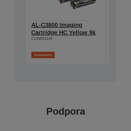
AL-C3800 Imaging
AL-C3
Cartridge HC Yellow 9k
Cartri
C13S051124
9k
C13S05112
Zastaveno
Zastaven
Podpora