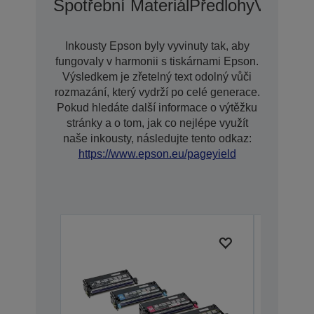
Spotřební Materiál
Předlohy
Voliteln
Inkousty Epson byly vyvinuty tak, aby
fungovaly v harmonii s tiskárnami Epson.
Výsledkem je zřetelný text odolný vůči
rozmazání, který vydrží po celé generace.
Pokud hledáte další informace o výtěžku
stránky a o tom, jak co nejlépe využít
naše inkousty, následujte tento odkaz:
https://www.epson.eu/pageyield