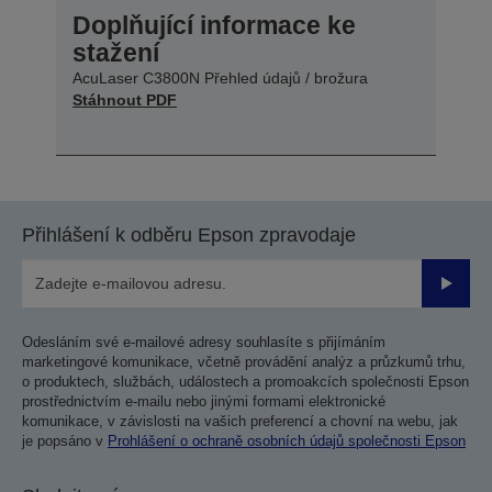
Doplňující informace ke
stažení
AcuLaser C3800N Přehled údajů / brožura
Stáhnout PDF
Přihlášení k odběru Epson zpravodaje
Odesla
Odesláním své e-mailové adresy souhlasíte s přijímáním
marketingové komunikace, včetně provádění analýz a průzkumů trhu,
o produktech, službách, událostech a promoakcích společnosti Epson
prostřednictvím e-mailu nebo jinými formami elektronické
komunikace, v závislosti na vašich preferencí a chovní na webu, jak
je popsáno v
Prohlášení o ochraně osobních údajů společnosti Epson