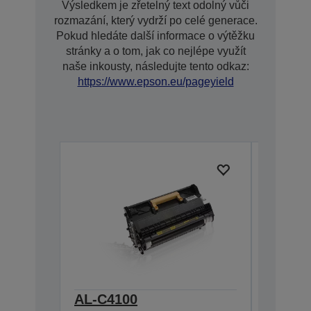
Výsledkem je zřetelný text odolný vůči
rozmazání, který vydrží po celé generace.
Pokud hledáte další informace o výtěžku
stránky a o tom, jak co nejlépe využít
naše inkousty, následujte tento odkaz:
https://www.epson.eu/pageyield
AL-C4100
AL-C41