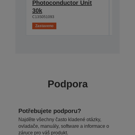
Photoconductor Unit
Cartri
C13S0501
30k
C13S051093
Zastaveno
Zastaven
Podpora
Potřebujete podporu?
Najděte všechny často kladené otázky,
ovladače, manuály, software a informace o
záruce pro váš produkt.