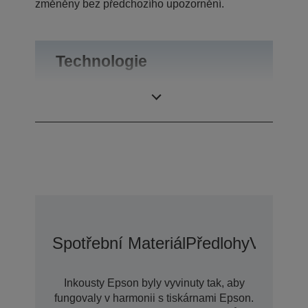
změněny bez předchozího upozornění.
Technologie
Category
Oddělení
Spotřební Materiál
Předlohy
Voliteln
Inkousty Epson byly vyvinuty tak, aby
fungovaly v harmonii s tiskárnami Epson.