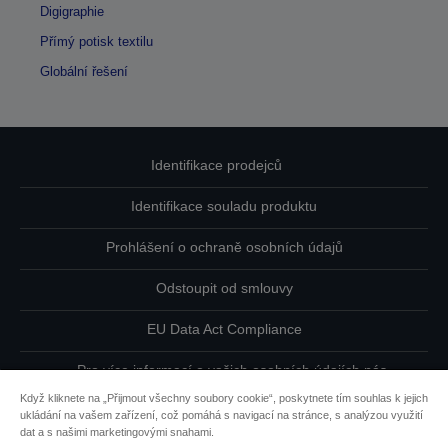
Digigraphie
Přímý potisk textilu
Globální řešení
Identifikace prodejců
Identifikace souladu produktu
Prohlášení o ochraně osobních údajů
Odstoupit od smlouvy
EU Data Act Compliance
Pro více informací o vašich osobních údajích nás
kontaktujte
Když kliknete na „Přijmout všechny soubory cookie“, poskytnete tím souhlas k jejich
ukládání na vašem zařízení, což pomáhá s navigací na stránce, s analýzou využití
Informace o souborech cookie
dat a s našimi marketingovými snahami.