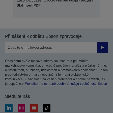
Epson AcuLaser C900N Přehled údajů / brožura
Stáhnout PDF
Přihlášení k odběru Epson zpravodaje
Odesla
Odesláním své e-mailové adresy souhlasíte s přijímáním
marketingové komunikace, včetně provádění analýz a průzkumů trhu,
o produktech, službách, událostech a promoakcích společnosti Epson
prostřednictvím e-mailu nebo jinými formami elektronické
komunikace, v závislosti na vašich preferencí a chovní na webu, jak
je popsáno v
Prohlášení o ochraně osobních údajů společnosti Epson
Sledujte nás