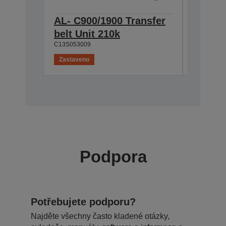
AL- C900/1900 Transfer
AL-C9
belt Unit 210k
4.5k+1
C13S053009
C13S05111
Zastaveno
Zastaven
Podpora
Potřebujete podporu?
Najděte všechny často kladené otázky,