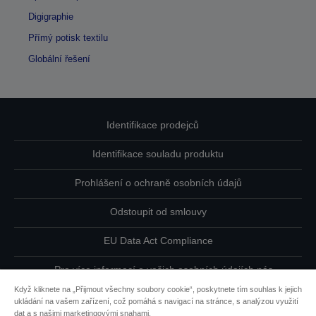
Digigraphie
Přímý potisk textilu
Globální řešení
Identifikace prodejců
Identifikace souladu produktu
Prohlášení o ochraně osobních údajů
Odstoupit od smlouvy
EU Data Act Compliance
Pro více informací o vašich osobních údajích nás
kontaktujte
Když kliknete na „Přijmout všechny soubory cookie“, poskytnete tím souhlas k jejich
ukládání na vašem zařízení, což pomáhá s navigací na stránce, s analýzou využití
Informace o souborech cookie
dat a s našimi marketingovými snahami.