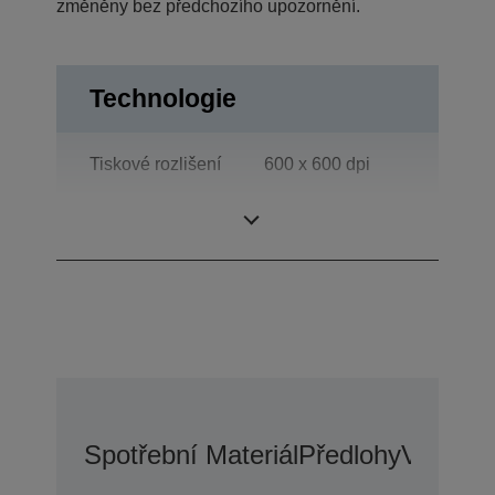
změněny bez předchozího upozornění.
Technologie
Tiskové rozlišení
600 x 600 dpi
Category
Oddělení
Spotřební Materiál
Předlohy
Voliteln