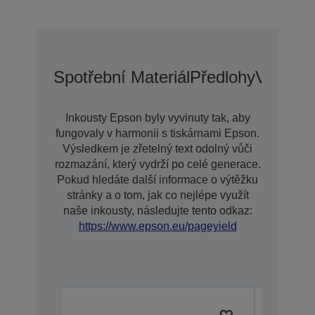
Spotřební Materiál
Předlohy
Voliteln
Inkousty Epson byly vyvinuty tak, aby
fungovaly v harmonii s tiskárnami Epson.
Výsledkem je zřetelný text odolný vůči
rozmazání, který vydrží po celé generace.
Pokud hledáte další informace o výtěžku
stránky a o tom, jak co nejlépe využít
naše inkousty, následujte tento odkaz:
https://www.epson.eu/pageyield