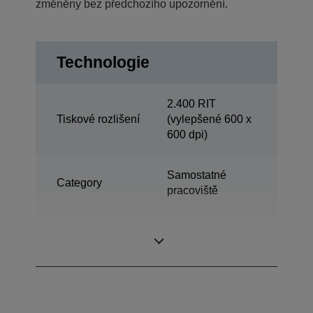
změněny bez předchozího upozornění.
Technologie
2.400 RIT
Tiskové rozlišení
(vylepšené 600 x
600 dpi)
Samostatné
Category
pracoviště
Tisk, Skenování,
Multifunkce
kopií