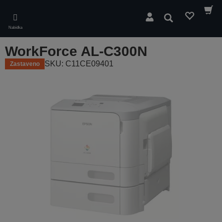
Skip
to
Hledat
main
Nabídka
content
WorkForce AL-C300N
SKU: C11CE09401
Zastaveno