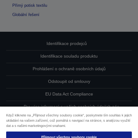
Přímý potisk textilu
Globální řešení
Identifikace prodejců
Identifikace souladu produktu
Prohlášení o ochraně osobních údajů
Odstoupit od smlouvy
EU Data Act Compliance
Pro více informací o vašich osobních údajích nás
kontaktujte
Když kliknete na „Přijmout všechny soubory cookie“, poskytnete tím souhlas k jejich
ukládání na vašem zařízení, což pomáhá s navigací na stránce, s analýzou využití
Informace o souborech cookie
dat a s našimi marketingovými snahami.
Přijmout všechny soubory cookie
Závazek usnadnění přístupu společnosti Epson