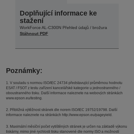
Doplňující informace ke
stažení
WorkForce AL-C300N Přehled údajů / brožura
Stáhnout PDF
Poznámky:
1. V souladu s normou ISO/IEC 24734 představující průměrnou hodnotu
ESAT / FSOT z testu zařízení kancelářské kategorie u jednostranného /
oboustranného tisku. Další informace naleznete na webových stránkách
www.epson.eu/testing.
2. Přibližná výtěžnost stránek dle norem ISO/IEC 19752/19798. Další
informace naleznete na stránkách http://www.epson.eu/pageyield.
3. Maximální měsíční počet vytištěných stránek je určen na základě výkonu
tiskárny, mimo jiné rychlosti tisku stanovené dle normy ISO a možností