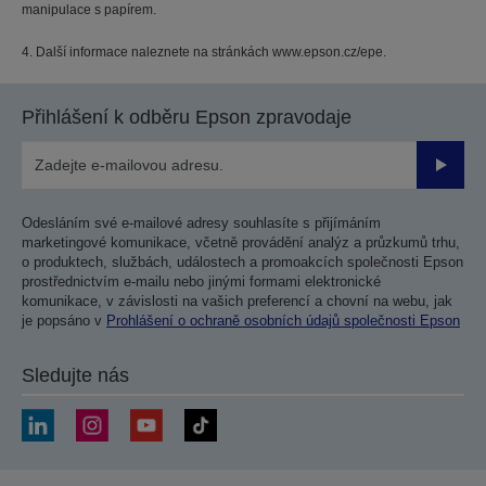
manipulace s papírem.
4. Další informace naleznete na stránkách www.epson.cz/epe.
Přihlášení k odběru Epson zpravodaje
Odesla
Odesláním své e-mailové adresy souhlasíte s přijímáním
marketingové komunikace, včetně provádění analýz a průzkumů trhu,
o produktech, službách, událostech a promoakcích společnosti Epson
prostřednictvím e-mailu nebo jinými formami elektronické
komunikace, v závislosti na vašich preferencí a chovní na webu, jak
je popsáno v
Prohlášení o ochraně osobních údajů společnosti Epson
Sledujte nás