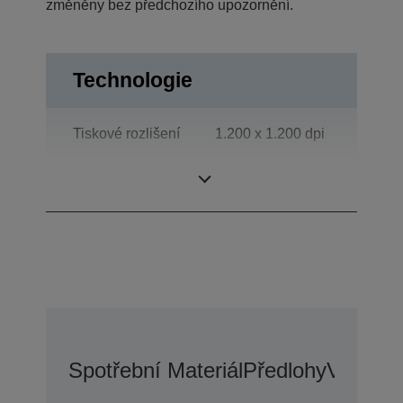
změněny bez předchozího upozornění.
Technologie
Tiskové rozlišení
1.200 x 1.200 dpi
Category
Oddělení
Spotřební Materiál
Předlohy
Voliteln