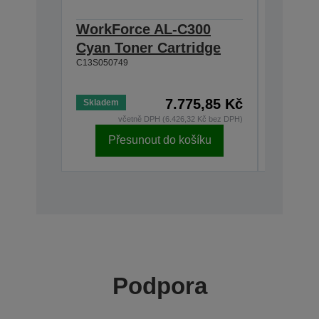
WorkForce AL-C300
WorkF
Cyan Toner Cartridge
Magen
C13S050749
Cartri
C13S0507
7.775,85 Kč
Skladem
Skladem
včetně DPH (6.426,32 Kč bez DPH)
v
Přesunout do košíku
Př
Podpora