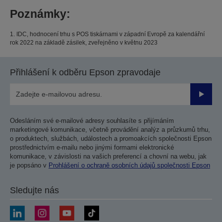
Poznámky:
1. IDC, hodnocení trhu s POS tiskárnami v západní Evropě za kalendářní
rok 2022 na základě zásilek, zveřejněno v květnu 2023
Přihlášení k odběru Epson zpravodaje
Odesla
Odesláním své e-mailové adresy souhlasíte s přijímáním
marketingové komunikace, včetně provádění analýz a průzkumů trhu,
o produktech, službách, událostech a promoakcích společnosti Epson
prostřednictvím e-mailu nebo jinými formami elektronické
komunikace, v závislosti na vašich preferencí a chovní na webu, jak
je popsáno v
Prohlášení o ochraně osobních údajů společnosti Epson
Sledujte nás