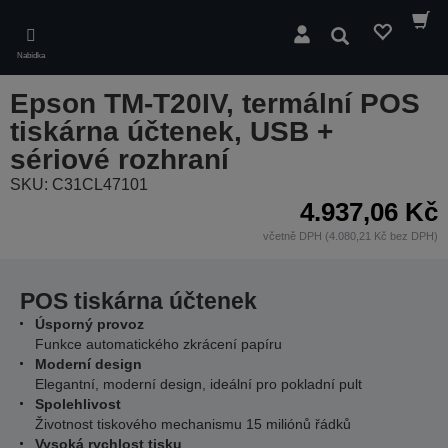
Skip
to
Hledat
main
Nabídka
content
Epson TM-T20IV, termální POS
tiskárna účtenek, USB +
sériové rozhraní
SKU: C31CL47101
4.937,06 Kč
včetně DPH (4.080,21 Kč bez DPH)
POS tiskárna účtenek
Úsporný provoz
Funkce automatického zkrácení papíru
Moderní design
Elegantní, moderní design, ideální pro pokladní pult
Spolehlivost
Životnost tiskového mechanismu 15 miliónů řádků
Vysoká rychlost tisku