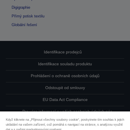
Digigraphie
Přímý potisk textilu
Globální řešení
Identifikace prodejců
Identifikace souladu produktu
Prohlášení o ochraně osobních údajů
Odstoupit od smlouvy
EU Data Act Compliance
Pro více informací o vašich osobních údajích nás
kontaktujte
Když kliknete na „Přijmout všechny soubory cookie“, poskytnete tím souhlas k jejich
ukládání na vašem zařízení, což pomáhá s navigací na stránce, s analýzou využití
Informace o souborech cookie
dat a s našimi marketingovými snahami.