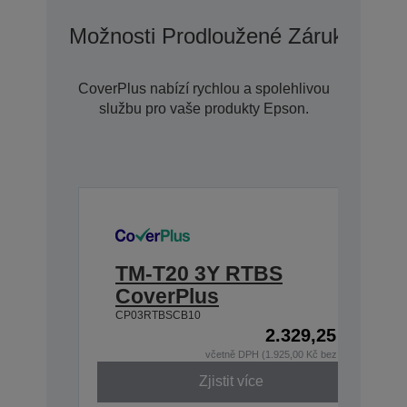
Možnosti Prodloužené Záruky S Co
CoverPlus nabízí rychlou a spolehlivou
službu pro vaše produkty Epson.
TM-T20 3Y RTBS
CoverPlus
CP03RTBSCB10
2.329,25 Kč
včetně DPH (1.925,00 Kč bez DPH)
Zjistit více