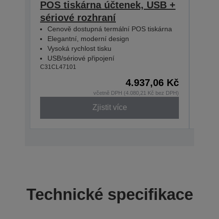
POS tiskárna účtenek, USB +
T20
sériové rozhraní
PS,
Cenově dostupná termální POS tiskárna
Cen
Elegantní, moderní design
Ele
Vysoká rychlost tisku
Vyso
USB/sériové připojení
USB
C31CL47101
C31CL
4.937,06 Kč
včetně DPH (4.080,21 Kč bez DPH)
Zjistit více
Technické specifikace