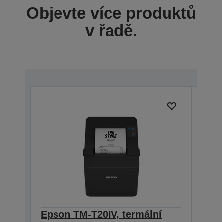
Objevte více produktů
v řadě.
Epson TM-T20IV, termální
Eps