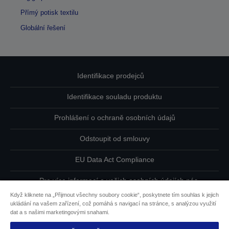
Přímý potisk textilu
Globální řešení
Identifikace prodejců
Identifikace souladu produktu
Prohlášení o ochraně osobních údajů
Odstoupit od smlouvy
EU Data Act Compliance
Pro více informací o vašich osobních údajích nás
kontaktujte
Když kliknete na „Přijmout všechny soubory cookie“, poskytnete tím souhlas k jejich
ukládání na vašem zařízení, což pomáhá s navigací na stránce, s analýzou využití
Informace o souborech cookie
dat a s našimi marketingovými snahami.