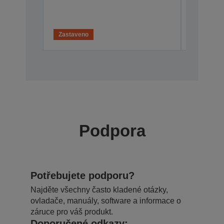
v
Zastaveno
Podpora
Potřebujete podporu?
Najděte všechny často kladené otázky,
ovladače, manuály, software a informace o
záruce pro váš produkt.
Doporučené odkazy: