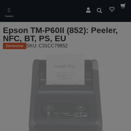
Skip
to
Hledat
main
Nabídka
content
Epson TM-P60II (852): Peeler,
NFC, BT, PS, EU
SKU: C31CC79852
Zastaveno