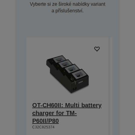
Vyberte si ze široké nabídky variant
a příslušenství.
OT-CH60II: Multi battery
OT-SB6
charger for TM-
batter
P60II/P80
P60II/
C32C825374
C32C8810