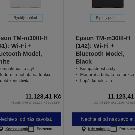
Rychlý pohled
Rychlý pohled
son TM-m30III-H
Epson TM-m30III-H
41): Wi-Fi +
(142): Wi-Fi +
uetooth Model,
Bluetooth Model,
ite
Black
ompaktnost a styl
Kompaktnost a styl
oderní a bohatá na funkce
Moderní a bohatá na funkce
epší konektivita
Lepší konektivita
11.123,41 Kč
11.123,41
včetně DPH (9.192,90 Kč bez DPH)
včetně DPH (9.192,90 Kč be
Nechte si od nás zavolat.
Nechte si od nás zavolat.
Kde nakoupit
Porovnat
Kde nakoupit
Porovnat