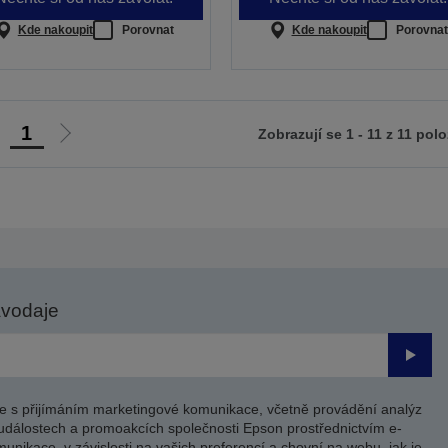
Kde nakoupit
Porovnat
Kde nakoupit
Porovnat
1
Zobrazují se 1 - 11 z 11 pol
ít
Jít
na
na
ředchozí
další
tranu
stranu
avodaje
Odesl
e s přijímáním marketingové komunikace, včetně provádění analýz
událostech a promoakcích společnosti Epson prostřednictvím e-
unikace, v závislosti na vašich preferencí a chovní na webu, jak je