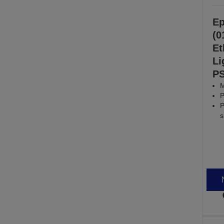
Ep
(0
Et
Li
PS
M
P
P
s