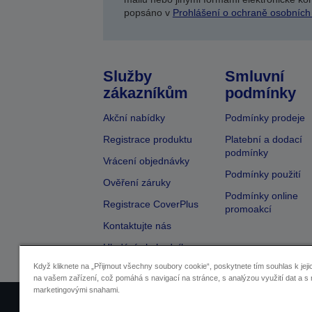
popsáno v
Prohlášení o ochraně osobních
Služby
Smluvní
zákazníkům
podmínky
Akční nabídky
Podmínky prodeje
Registrace produktu
Platební a dodací
podmínky
Vrácení objednávky
Podmínky použití
Ověření záruky
Podmínky online
Registrace CoverPlus
promoakcí
Kontaktujte nás
Hledání obchodníka
Když kliknete na „Přijmout všechny soubory cookie“, poskytnete tím souhlas k jeji
na vašem zařízení, což pomáhá s navigací na stránce, s analýzou využití dat a s 
marketingovými snahami.
Identifikace prodejců
Identifikace sou