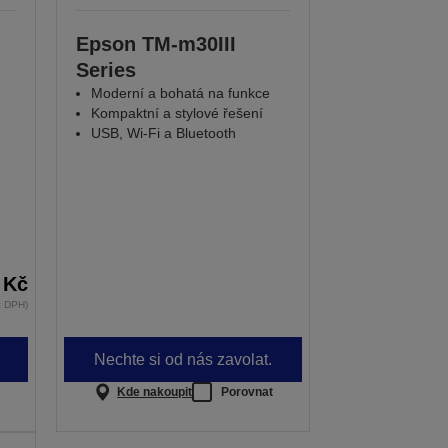
Epson TM-m30III
Series
Moderní a bohatá na funkce
Kompaktní a stylové řešení
USB, Wi-Fi a Bluetooth
 Kč
z DPH)
Nechte si od nás zavolat.
Kde nakoupit
Porovnat