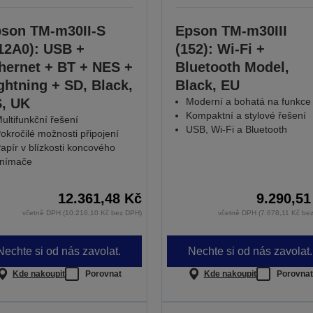
son TM-m30II-S
Epson TM-m30III
12A0): USB +
(152): Wi-Fi +
hernet + BT + NES +
Bluetooth Model,
ghtning + SD, Black,
Black, EU
, UK
Moderní a bohatá na funkce
Kompaktní a stylové řešení
ultifunkční řešení
USB, Wi-Fi a Bluetooth
okročilé možnosti připojení
apír v blízkosti koncového
nímače
12.361,48 Kč
9.290,51
včetně DPH (10.216,10 Kč bez DPH)
včetně DPH (7.678,11 Kč be
Nechte si od nás zavolat.
Nechte si od nás zavolat.
Kde nakoupit
Porovnat
Kde nakoupit
Porovnat