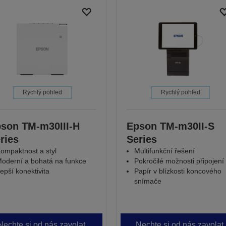
Rychlý pohled
Rychlý pohled
son TM-m30III-H
Epson TM-m30II-S
ries
Series
ompaktnost a styl
Multifunkční řešení
oderní a bohatá na funkce
Pokročilé možnosti připojení
epší konektivita
Papír v blízkosti koncového
snímače
Nechte si od nás zavolat.
Nechte si od nás zavolat.