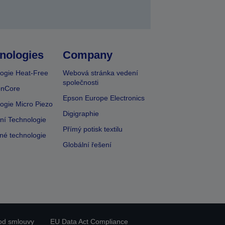
nologies
Company
ogie Heat-Free
Webová stránka vedení
společnosti
onCore
Epson Europe Electronics
ogie Micro Piezo
Digigraphie
vní Technologie
Přímý potisk textilu
lné technologie
Globální řešení
od smlouvy
EU Data Act Compliance