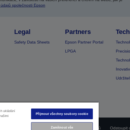
 údajů společnosti Epson
Legal
Partners
Tech
Safety Data Sheets
Epson Partner Portal
Technol
LPGA
Precisi
Technol
Inovati
Udržite
ch ukládání
Přijmout všechny soubory cookie
našimi
Zamítnout vše
ladu produktu
Prohlášení o ochraně osobních údajů
Odstoupit 