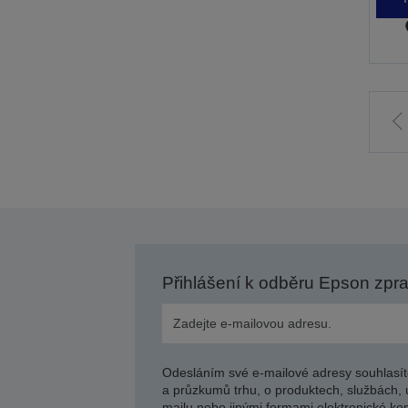
J
p
s
Přihlášení k odběru Epson zpr
Odesláním své e-mailové adresy souhlasít
a průzkumů trhu, o produktech, službách, 
mailu nebo jinými formami elektronické kom