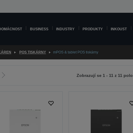
DOMÁCNOST
BUSINESS
INDUSTRY
PRODUKTY
INKOUST
SKÁREN
POS TISKÁRNY
mPOS & tablet POS tiskárny
Zobrazují se 1 - 11 z 11 pol
Jít
na
zí
další
stranu