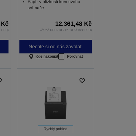
Papír v blízkosti koncového
snímače
 Kč
12.361,48 Kč
z DPH)
včetně DPH (10.216,10 Kč bez DPH)
Nechte si od nás zavolat.
Kde nakoupit
Porovnat
Rychlý pohled