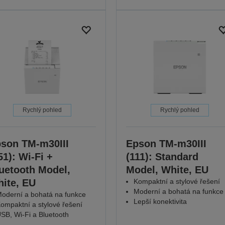
Rychlý pohled
Rychlý pohled
son TM-m30III
Epson TM-m30III
51): Wi-Fi +
(111): Standard
uetooth Model,
Model, White, EU
ite, EU
Kompaktní a stylové řešení
Moderní a bohatá na funkce
oderní a bohatá na funkce
Lepší konektivita
ompaktní a stylové řešení
SB, Wi-Fi a Bluetooth