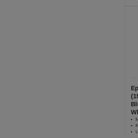
Ep
(1
Bl
Wh
M
K
U