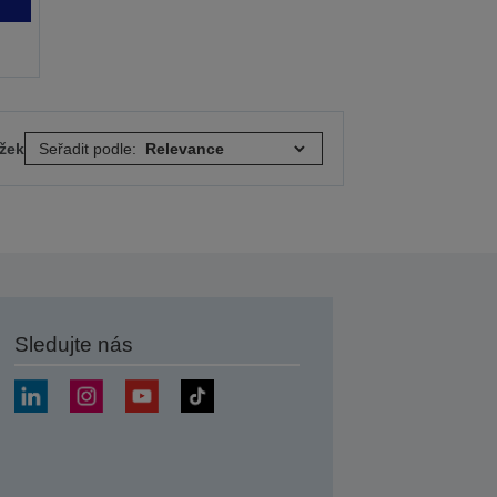
ožek
Seřadit podle:
Sledujte nás
at