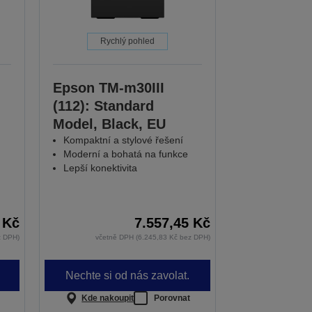
Rychlý pohled
Epson TM-m30III
(112): Standard
Model, Black, EU
Kompaktní a stylové řešení
Moderní a bohatá na funkce
Lepší konektivita
 Kč
7.557,45 Kč
z DPH)
včetně DPH (6.245,83 Kč bez DPH)
Nechte si od nás zavolat.
Kde nakoupit
Porovnat