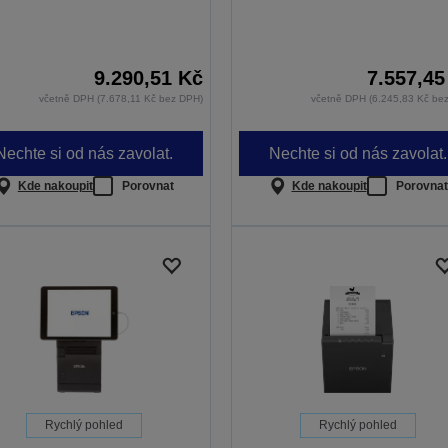
9.290,51 Kč
7.557,45
včetně DPH (7.678,11 Kč bez DPH)
včetně DPH (6.245,83 Kč be
Nechte si od nás zavolat.
Nechte si od nás zavolat.
Kde nakoupit
Porovnat
Kde nakoupit
Porovnat
Rychlý pohled
Rychlý pohled