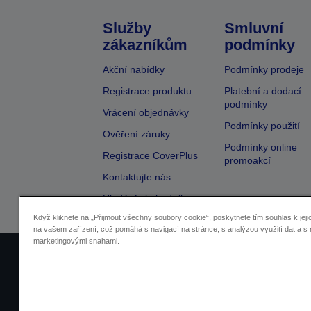
Služby
Smluvní
zákazníkům
podmínky
Akční nabídky
Podmínky prodeje
Registrace produktu
Platební a dodací
podmínky
Vrácení objednávky
Podmínky použití
Ověření záruky
Podmínky online
Registrace CoverPlus
promoakcí
Kontaktujte nás
Hledání obchodníka
Když kliknete na „Přijmout všechny soubory cookie“, poskytnete tím souhlas k jeji
na vašem zařízení, což pomáhá s navigací na stránce, s analýzou využití dat a s 
marketingovými snahami.
Identifikace prodejců
Identifikace sou
Pro více informací o vašich osobních ú