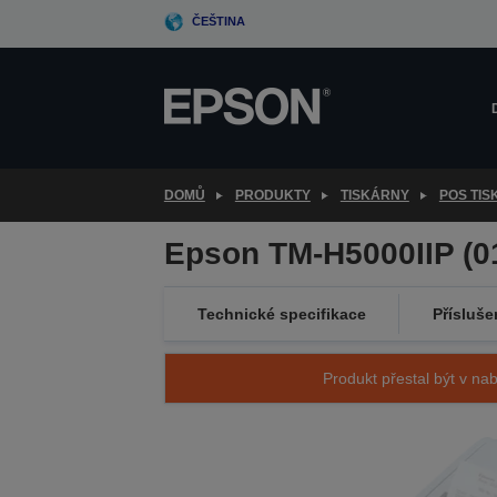
Skip
ČEŠTINA
to
main
content
DOMŮ
PRODUKTY
TISKÁRNY
POS TI
Epson TM-H5000IIP (01
Technické specifikace
Přísluše
Produkt přestal být v nab