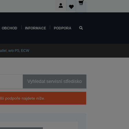
OBCHOD
INFORMACE
PODPORA
allel, w/o PS, ECW
Vyhledat servisní středisko
alší podpoře najdete níže.