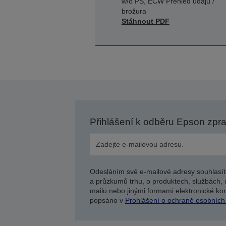
w/o PS, ECW Přehled údajů /
brožura
Stáhnout PDF
Přihlášení k odběru Epson zpr
Odesláním své e-mailové adresy souhlasít
a průzkumů trhu, o produktech, službách, 
mailu nebo jinými formami elektronické kom
popsáno v
Prohlášení o ochraně osobních