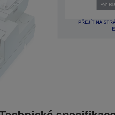
Vyhledat
PŘEJÍT NA ST
P
Technické specifikac