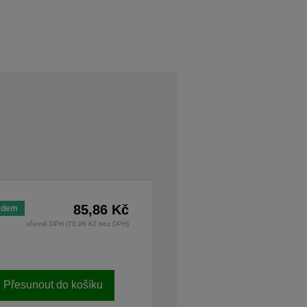
85,86 Kč
adem
včetně DPH (70,96 Kč bez DPH)
Přesunout do košíku