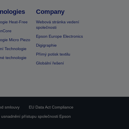
nologies
Company
ogie Heat-Free
Webová stránka vedení
společnosti
onCore
Epson Europe Electronics
ogie Micro Piezo
Digigraphie
vní Technologie
Přímý potisk textilu
lné technologie
Globální řešení
od smlouvy
EU Data Act Compliance
 usnadnění přístupu společnosti Epson