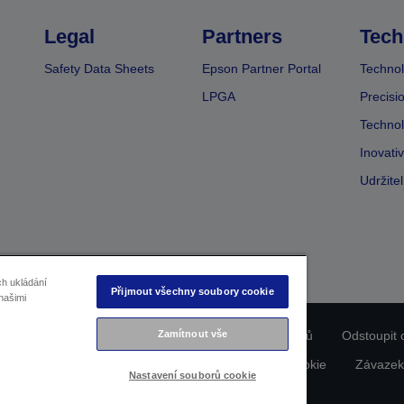
Legal
Partners
Tech
Safety Data Sheets
Epson Partner Portal
Technol
LPGA
Precisi
Technol
Inovati
Udržite
ch ukládání
Přijmout všechny soubory cookie
našimi
Zamítnout vše
ladu produktu
Prohlášení o ochraně osobních údajů
Odstoupit 
dajích nás kontaktujte
Informace o souborech cookie
Závazek
Nastavení souborů cookie
Copyright © 2026 Seiko Epson