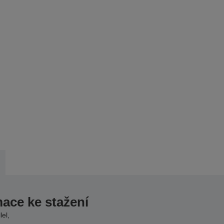
mace ke stažení
el,