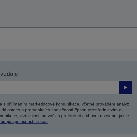
avodaje
Odesl
e s přijímáním marketingové komunikace, včetně provádění analýz
událostech a promoakcích společnosti Epson prostřednictvím e-
unikace, v závislosti na vašich preferencí a chovní na webu, jak je
 údajů společnosti Epson