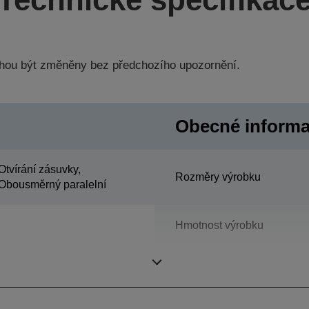
hou být změněny bez předchozího upozornění.
Obecné inform
Otvírání zásuvky,
Rozměry výrobku
Obousměrný paralelní
Hmotnost výrobku
Barva