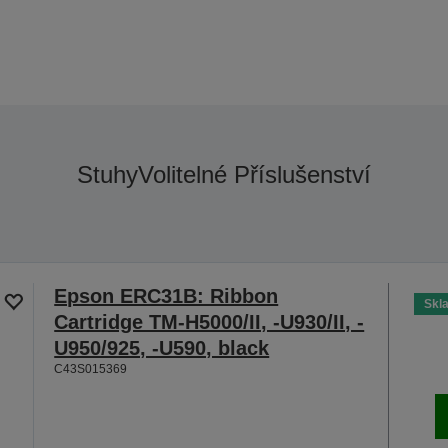
Stuhy
Volitelné Příslušenství
Epson ERC31B: Ribbon
Skl
Cartridge TM-H5000/II, -U930/II, -
U950/925, -U590, black
C43S015369