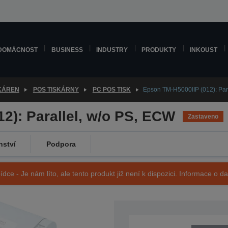
DOMÁCNOST
BUSINESS
INDUSTRY
PRODUKTY
INKOUST
SKÁREN
POS TISKÁRNY
PC POS TISK
Epson TM-H5000IIP (012): Par
2): Parallel, w/o PS, ECW
Zastaveno
nství
Podpora
ídce - Je nám líto, ale tento produkt již není k dispozici. Informace o d
SKU: C31C249012