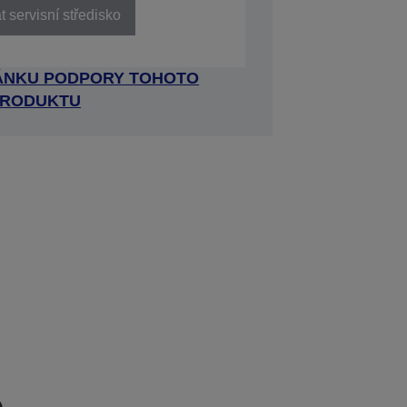
 servisní středisko
RÁNKU PODPORY TOHOTO
RODUKTU
e