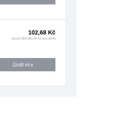
102,68 Kč
včetně DPH (84,86 Kč bez DPH)
Zjistit více