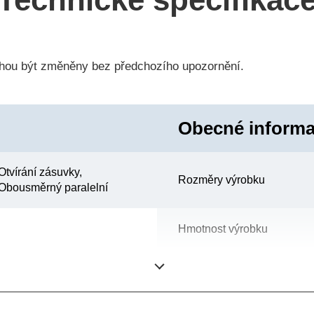
hou být změněny bez předchozího upozornění.
Obecné inform
Otvírání zásuvky,
Rozměry výrobku
Obousměrný paralelní
Hmotnost výrobku
Barva