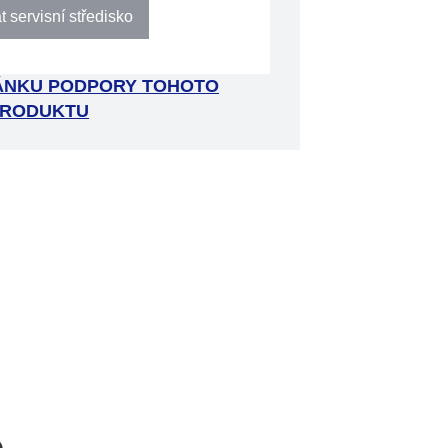
 servisní středisko
RÁNKU PODPORY TOHOTO
RODUKTU
e