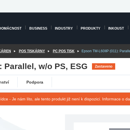
DOMÁCNOST
BUSINESS
INDUSTRY
PRODUKTY
INKOUST
SKÁREN
POS TISKÁRNY
PC POS TISK
Epson TM-L60IIP (011): Parall
: Parallel, w/o PS, ESG
Zastaveno
nství
Podpora
ídce - Je nám líto, ale tento produkt již není k dispozici. Informace o d
SKU: C31C181011