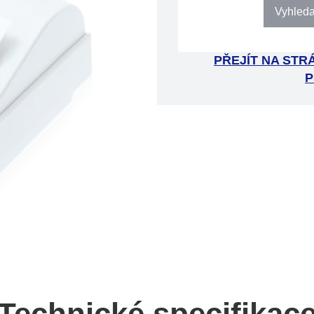
Vyhledat
PŘEJÍT NA ST
P
Technické specifikac