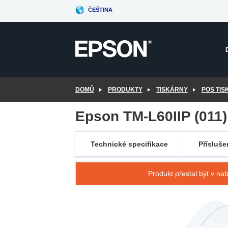
Skip
ČEŠTINA
to
main
content
DOMŮ
PRODUKTY
TISKÁRNY
POS TI
Epson TM-L60IIP (011)
Technické specifikace
Přísluše
Produkt přestal být v nab