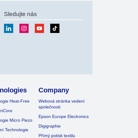
Sledujte nás
at
nologies
Company
ogie Heat-Free
Webová stránka vedení
společnosti
onCore
Epson Europe Electronics
ogie Micro Piezo
Digigraphie
vní Technologie
Přímý potisk textilu