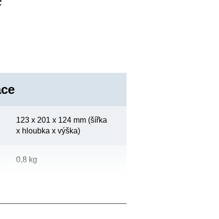
ace
123‎ x 201 x 124 mm (šířka
x hloubka x výška)
0,8 kg
Epson standardní šedá