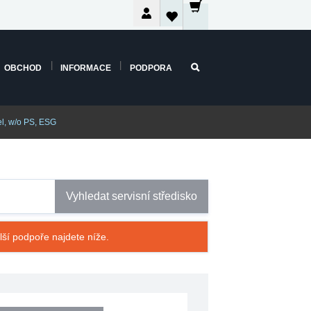
OBCHOD
INFORMACE
PODPORA
el, w/o PS, ESG
Vyhledat servisní středisko
alší podpoře najdete níže.