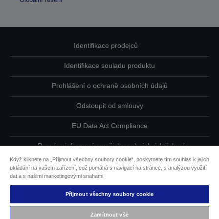
Identifikace prodejců
Identifikace souladu produktu
Prohlášení o ochraně osobních údajů
Odstoupit od smlouvy
EU Data Act Compliance
Pro více informací o vašich osobních údajích nás
kontaktujte
Když kliknete na „Přijmout všechny soubory cookie“, poskytnete tím souhlas k jejich
ukládání na vašem zařízení, což pomáhá s navigací na stránce, s analýzou využití
Informace o souborech cookie
dat a s našimi marketingovými snahami.
Přijmout všechny soubory cookie
Závazek usnadnění přístupu společnosti Epson
Zamítnout vše