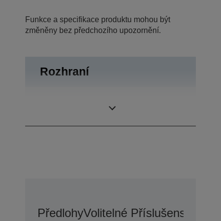
Funkce a specifikace produktu mohou být
změněny bez předchozího upozornění.
Rozhraní
Otvírání zásuvky,
Rozhraní
USB 2.0
Předlohy
Volitelné Příslušenství