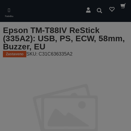
Skip
to
Hledat
main
Nabídka
content
Epson TM-T88IV ReStick
(335A2): USB, PS, ECW, 58mm,
Buzzer, EU
SKU: C31C636335A2
Zastaveno