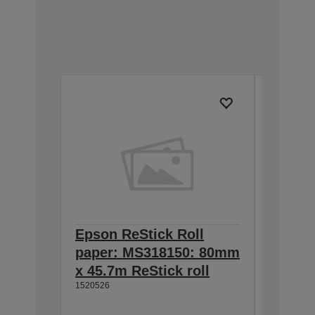
Epson ReStick Roll
Epson 
paper: MS318150: 80mm
paper
x 45.7m ReStick roll
x 45.7
1520526
1520527