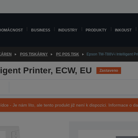
DOMÁCNOST
BUSINESS
INDUSTRY
PRODUKTY
INKOUST
SKÁREN
POS TISKÁRNY
PC POS TISK
Epson TM-T88V-i Intelligent Pr
igent Printer, ECW, EU
Zastaveno
ídce - Je nám líto, ale tento produkt již není k dispozici. Informace o d
SKU: C31CA85774