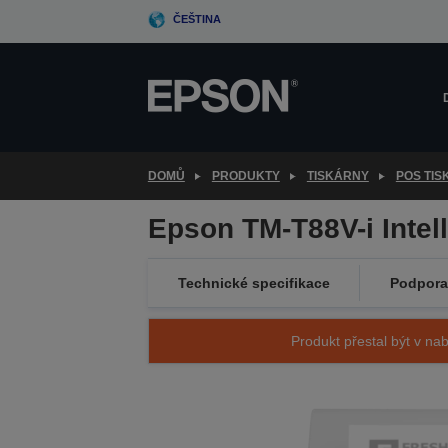
Skip
ČEŠTINA
to
main
content
DOMŮ
PRODUKTY
TISKÁRNY
POS TI
Epson TM-T88V-i Intell
Technické specifikace
Podpora
Produkt přestal být v nab