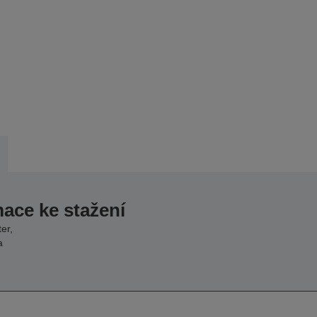
mace ke stažení
er,
a