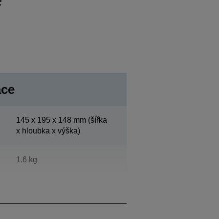
ace
145‎ x 195 x 148 mm (šířka
x hloubka x výška)
1,6 kg
Provoz:55 dB (A)