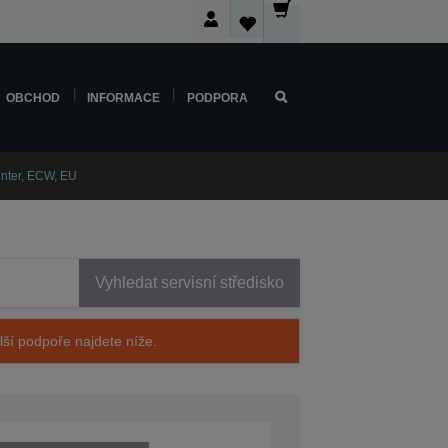
OBCHOD
INFORMACE
PODPORA
inter, ECW, EU
Vyhledat servisní středisko
alší podpoře najdete níže.