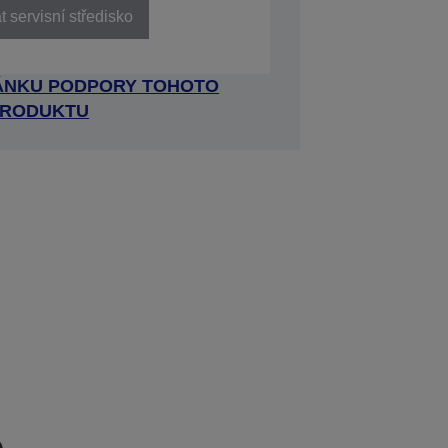
 servisní středisko
RÁNKU PODPORY TOHOTO
RODUKTU
e