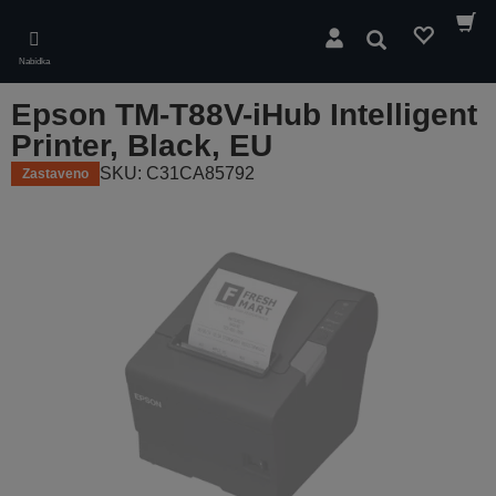
Skip
to
Hledat
main
Nabídka
content
Epson TM-T88V-iHub Intelligent
Printer, Black, EU
SKU: C31CA85792
Zastaveno