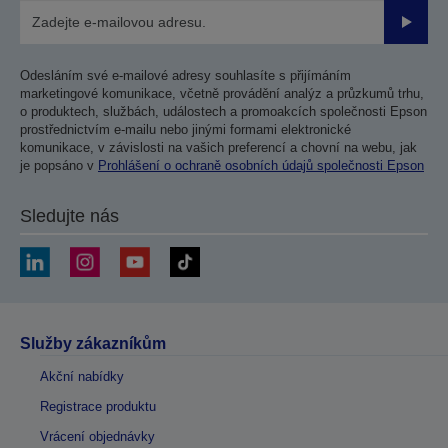
Odesla
Odesláním své e-mailové adresy souhlasíte s přijímáním
marketingové komunikace, včetně provádění analýz a průzkumů trhu,
o produktech, službách, událostech a promoakcích společnosti Epson
prostřednictvím e-mailu nebo jinými formami elektronické
komunikace, v závislosti na vašich preferencí a chovní na webu, jak
je popsáno v
Prohlášení o ochraně osobních údajů společnosti Epson
Sledujte nás
Služby zákazníkům
Akční nabídky
Registrace produktu
Vrácení objednávky