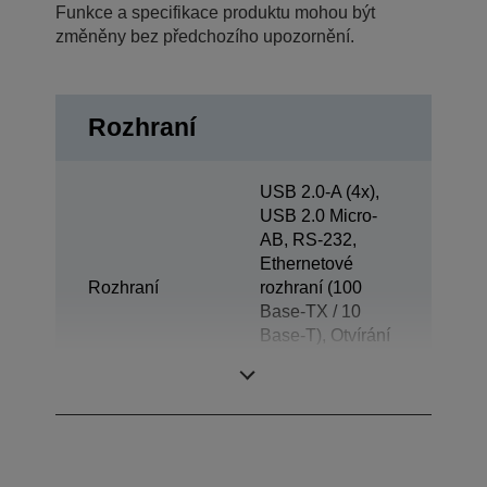
Funkce a specifikace produktu mohou být
změněny bez předchozího upozornění.
Rozhraní
USB 2.0-A (4x),
USB 2.0 Micro-
AB, RS-232,
Ethernetové
Rozhraní
rozhraní (100
Base-TX / 10
Base-T), Otvírání
zásuvky, Slot na
kartu Micro SD