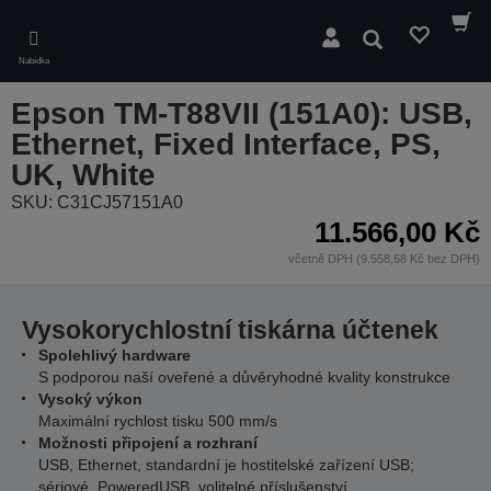
Skip
to
Hledat
main
Nabídka
content
Epson TM-T88VII (151A0): USB,
Ethernet, Fixed Interface, PS,
UK, White
SKU: C31CJ57151A0
11.566,00 Kč
včetně DPH (9.558,68 Kč bez DPH)
Vysokorychlostní tiskárna účtenek
Spolehlivý hardware
S podporou naší oveřené a důvěryhodné kvality konstrukce
Vysoký výkon
Maximální rychlost tisku 500 mm/s
Možnosti připojení a rozhraní
USB, Ethernet, standardní je hostitelské zařízení USB;
sériové, PoweredUSB, volitelné příslušenství