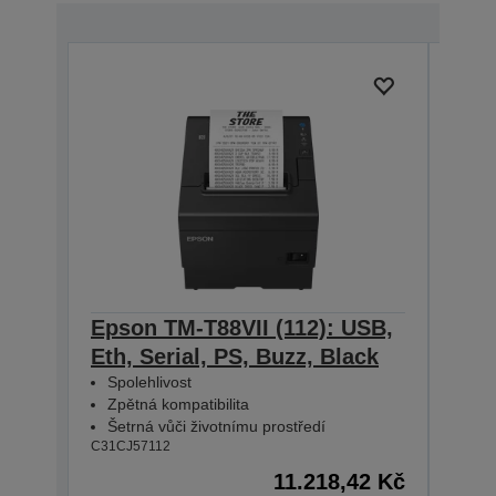
Epson TM-T88VII (112): USB,
Eps
Eth, Serial, PS, Buzz, Black
Eth
Spolehlivost
Spo
Zpětná kompatibilita
Zpě
Šetrná vůči životnímu prostředí
Šet
C31CJ57112
C31CJ
11.218,42 Kč