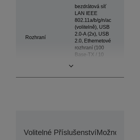
bezdrátová síť
LAN IEEE
802.11a/b/g/n/ac
(volitelně), USB
2.0-A (2x), USB
Rozhraní
2.0, Ethernetové
rozhraní (100
Base-TX / 10
Base-T), Otvírání
zásuvky
Volitelné Příslušenství
Možnosti Pr