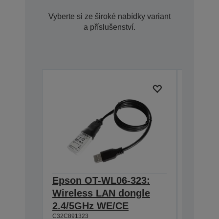
Vyberte si ze široké nabídky variant
a příslušenství.
Epson OT-WL06-323:
Epson 
Wireless LAN dongle
Hangin
2.4/5GHz WE/CE
T88IV,
C32C891323
TM-T88