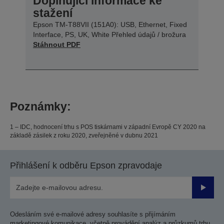
Doplňující informace ke
stažení
Epson TM-T88VII (151A0): USB, Ethernet, Fixed
Interface, PS, UK, White Přehled údajů / brožura
Stáhnout PDF
Poznámky:
1 – IDC, hodnocení trhu s POS tiskárnami v západní Evropě CY 2020 na
základě zásilek z roku 2020, zveřejněné v dubnu 2021
Přihlášení k odběru Epson zpravodaje
Odesla
Odesláním své e-mailové adresy souhlasíte s přijímáním
marketingové komunikace, včetně provádění analýz a průzkumů trhu,