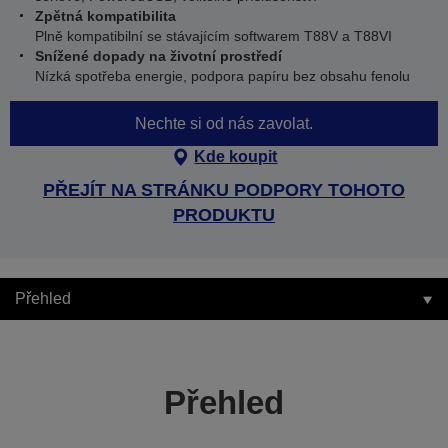
Zpětná kompatibilita
Plně kompatibilní se stávajícím softwarem T88V a T88VI
Snížené dopady na životní prostředí
Nízká spotřeba energie, podpora papíru bez obsahu fenolu
Nechte si od nás zavolat.
Kde koupit
PŘEJÍT NA STRÁNKU PODPORY TOHOTO
PRODUKTU
Přehled
Přehled