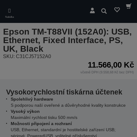
Skip
to
Hledat
main
Nabídka
content
Epson TM-T88VII (152A0): USB,
Ethernet, Fixed Interface, PS,
UK, Black
SKU: C31CJ57152A0
11.566,00 Kč
včetně DPH (9.558,68 Kč bez DPH)
Vysokorychlostní tiskárna účtenek
Spolehlivý hardware
S podporou naší oveřené a důvěryhodné kvality konstrukce
Vysoký výkon
Maximální rychlost tisku 500 mm/s
Možnosti připojení a rozhraní
USB, Ethernet, standardní je hostitelské zařízení USB;
sériové, PoweredUSB, volitelné příslušenství