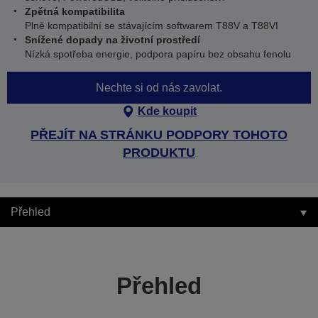
Zpětná kompatibilita
Plně kompatibilní se stávajícím softwarem T88V a T88VI
Snížené dopady na životní prostředí
Nízká spotřeba energie, podpora papíru bez obsahu fenolu
Nechte si od nás zavolat.
Kde koupit
PŘEJÍT NA STRÁNKU PODPORY TOHOTO
PRODUKTU
Přehled
Přehled