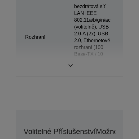
bezdrátová síť
LAN IEEE
802.11a/b/g/n/ac
(volitelně), USB
2.0-A (2x), USB
Rozhraní
2.0, Ethernetové
rozhraní (100
Base-TX / 10
Base-T), Otvírání
zásuvky
Volitelné Příslušenství
Možnosti Pr