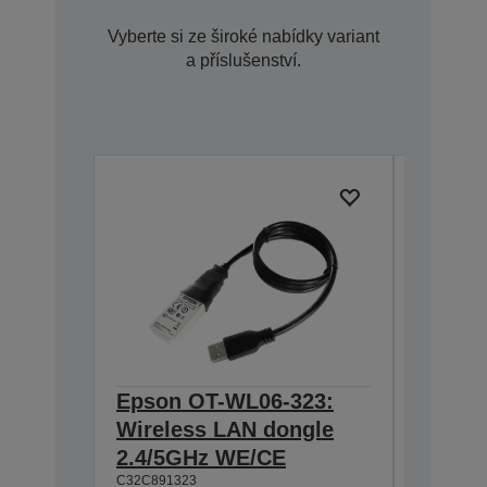
Vyberte si ze široké nabídky variant
a příslušenství.
Epson OT-WL06-323:
Epson 
Wireless LAN dongle
Hangin
2.4/5GHz WE/CE
T88IV,
C32C891323
TM-T88