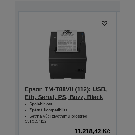
Epson TM-T88VII (112): USB,
Eps
Eth, Serial, PS, Buzz, Black
Eth
Spolehlivost
Spo
Zpětná kompatibilita
Zpě
Šetrná vůči životnímu prostředí
Šet
C31CJ57112
C31CJ
11.218,42 Kč