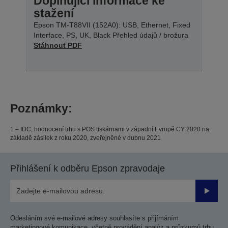
Doplňující informace ke
stažení
Epson TM-T88VII (152A0): USB, Ethernet, Fixed
Interface, PS, UK, Black Přehled údajů / brožura
Stáhnout PDF
Poznámky:
1 – IDC, hodnocení trhu s POS tiskárnami v západní Evropě CY 2020 na
základě zásilek z roku 2020, zveřejněné v dubnu 2021
Přihlášení k odběru Epson zpravodaje
Odesla
Odesláním své e-mailové adresy souhlasíte s přijímáním
marketingové komunikace, včetně provádění analýz a průzkumů trhu,