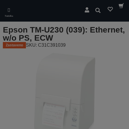
Skip
to
Hledat
main
Nabídka
content
Epson TM-U230 (039): Ethernet,
w/o PS, ECW
SKU: C31C391039
Zastaveno