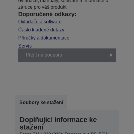
ovladače, manuály, software a informace o
záruce pro váš produkt.
Doporučené odkazy:
Ovladače a software
Často kladené dotazy
Příručky a dokumentace
Servis
Přejít na podporu
Soubory ke stažení
Doplňující informace ke
stažení
Epson TM-U230 (039): Ethernet, w/o PS, ECW