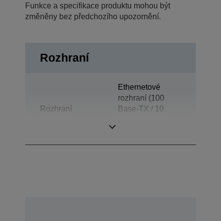
Funkce a specifikace produktu mohou být
změněny bez předchozího upozornění.
Rozhraní
Ethernetové
rozhraní (100
Rozhraní
Base-TX / 10
Base-T), Otvírání
zásuvky