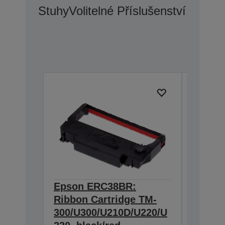
Stuhy
Volitelné Příslušenství
Epson ERC38BR:
Epson
Ribbon Cartridge TM-
Cartri
300/U300/U210D/U220/U
U200/U