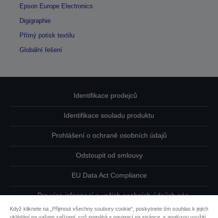
Epson Europe Electronics
Digigraphie
Přímý potisk textilu
Globální řešení
Identifikace prodejců
Identifikace souladu produktu
Prohlášení o ochraně osobních údajů
Odstoupit od smlouvy
EU Data Act Compliance
Pro více informací o vašich osobních údajích nás
kontaktujte
Když kliknete na „Přijmout všechny soubory cookie“, poskytnete tím souhlas k jejich
ukládání na vašem zařízení, což pomáhá s navigací na stránce, s analýzou využití