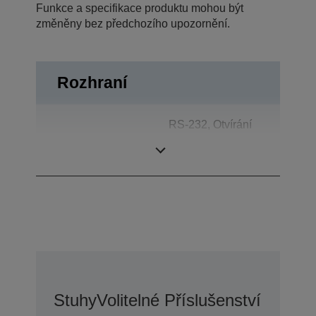
Funkce a specifikace produktu mohou být
změněny bez předchozího upozornění.
Rozhraní
RS-232, Otvírání
Rozhraní
zásuvky, Displej
pro zákazníka
Stuhy
Volitelné Příslušenství