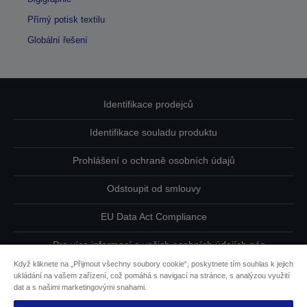
Přímý potisk textilu
Globální řešení
Identifikace prodejců
Identifikace souladu produktu
Prohlášení o ochraně osobních údajů
Odstoupit od smlouvy
EU Data Act Compliance
Pro více informací o vašich osobních údajích nás
kontaktujte
Když kliknete na „Přijmout všechny soubory cookie“, poskytnete tím souhlas k jejich
ukládání na vašem zařízení, což pomáhá s navigací na stránce, s analýzou využití
Informace o souborech cookie
dat a s našimi marketingovými snahami.