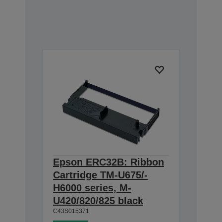
Epson ERC32B: Ribbon
Cartridge TM-U675/-
H6000 series, M-
U420/820/825 black
C43S015371