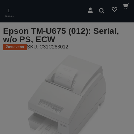
Skip
to
Hledat
main
Nabídka
content
Epson TM-U675 (012): Serial,
w/o PS, ECW
SKU: C31C283012
Zastaveno