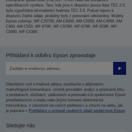
specifikacích výrobce. Tam, kde jsou k dispozici pouze data TEC 2.0,
byla vypočítána ekvivalentní hodnota TEC 3.0. Pokud nejsou k
dispozici žádné údaje, produkty byly z porovnání odstraněny. Modely
Epson zahrnují: WF-C20750, AM-C6000, AM-C5000, AM-C4000, AM-
C400, AM-C550, WF-879R, WF-C878R, WF-579R, WF-529R, WF-
C5890, WF-C5390.
Přihlášení k odběru Epson zpravodaje
Odesla
Odesláním své e-mailové adresy souhlasíte s přijímáním
marketingové komunikace, včetně provádění analýz a průzkumů trhu,
o produktech, službách, událostech a promoakcích společnosti Epson
prostřednictvím e-mailu nebo jinými formami elektronické
komunikace, v závislosti na vašich preferencí a chovní na webu, jak
je popsáno v
Prohlášení o ochraně osobních údajů společnosti Epson
Sledujte nás