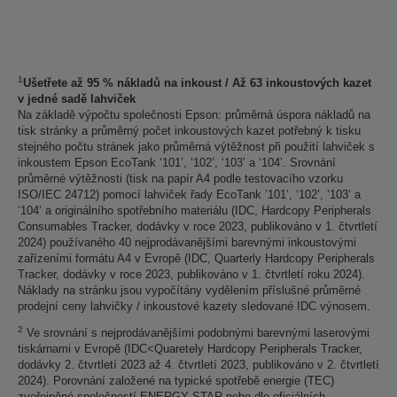
1
Ušetřete až 95 % nákladů na inkoust / Až 63 inkoustových kazet
v jedné sadě lahviček
Na základě výpočtu společnosti Epson: průměrná úspora nákladů na
tisk stránky a průměrný počet inkoustových kazet potřebný k tisku
stejného počtu stránek jako průměrná výtěžnost při použití lahviček s
inkoustem Epson EcoTank ‘101’, ‘102’, ‘103’ a ‘104’. Srovnání
průměrné výtěžnosti (tisk na papír A4 podle testovacího vzorku
ISO/IEC 24712) pomocí lahviček řady EcoTank ’101’, ‘102’, ‘103’ a
‘104’ a originálního spotřebního materiálu (IDC, Hardcopy Peripherals
Consumables Tracker, dodávky v roce 2023, publikováno v 1. čtvrtletí
2024) používaného 40 nejprodávanějšími barevnými inkoustovými
zařízeními formátu A4 v Evropě (IDC, Quarterly Hardcopy Peripherals
Tracker, dodávky v roce 2023, publikováno v 1. čtvrtletí roku 2024).
Náklady na stránku jsou vypočítány vydělením příslušné průměrné
prodejní ceny lahvičky / inkoustové kazety sledované IDC výnosem.
2
Ve srovnání s nejprodávanějšími podobnými barevnými laserovými
tiskárnami v Evropě (IDC<Quaretely Hardcopy Peripherals Tracker,
dodávky 2. čtvrtletí 2023 až 4. čtvrtletí 2023, publikováno v 2. čtvrtletí
2024). Porovnání založené na typické spotřebě energie (TEC)
zveřejněné společností ENERGY STAR nebo dle oficiálních