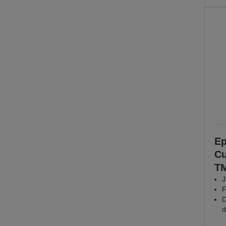
Ep
Cu
TM
J
F
D
d