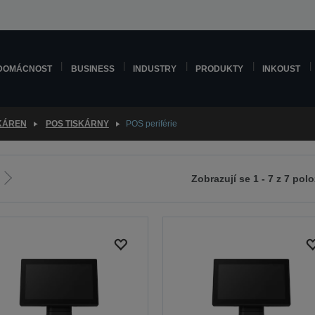
DOMÁCNOST
BUSINESS
INDUSTRY
PRODUKTY
INKOUST
SKÁREN
POS TISKÁRNY
POS periférie
Zobrazují se 1 - 7 z 7 pol
Jít
na
zí
další
stranu