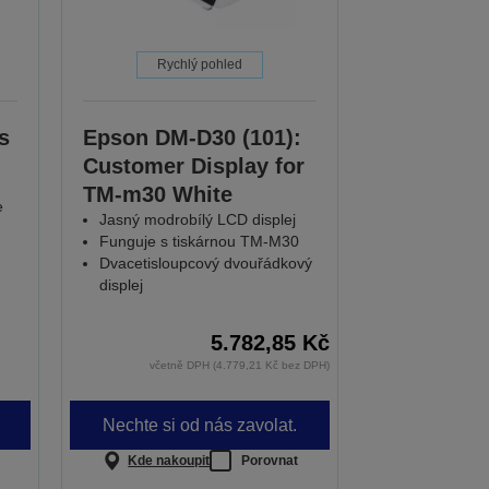
Rychlý pohled
s
Epson DM-D30 (101):
Customer Display for
TM-m30 White
e
Jasný modrobílý LCD displej
Funguje s tiskárnou TM-M30
Dvacetisloupcový dvouřádkový
displej
5.782,85 Kč
včetně DPH (4.779,21 Kč bez DPH)
Nechte si od nás zavolat.
Kde nakoupit
Porovnat