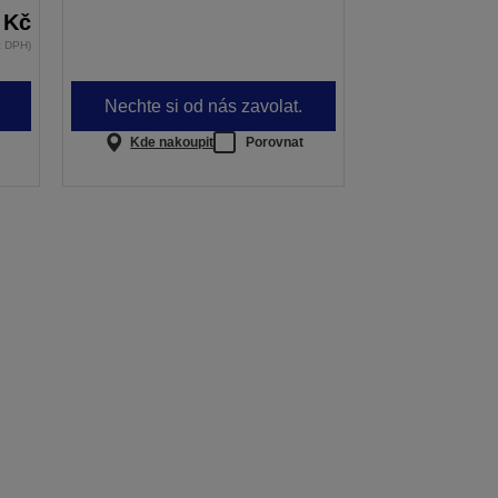
 Kč
z DPH)
Nechte si od nás zavolat.
Kde nakoupit
Porovnat