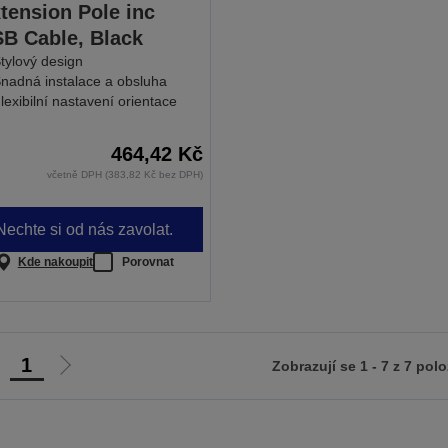
tension Pole inc
B Cable, Black
tylový design
nadná instalace a obsluha
lexibilní nastavení orientace
464,42 Kč
včetně DPH (383,82 Kč bez DPH)
Nechte si od nás zavolat.
Kde nakoupit
Porovnat
1
Zobrazují se 1 - 7 z 7 pol
ít
Jít
na
na
ředchozí
další
tranu
stranu