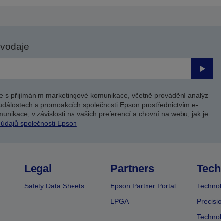
avodaje
Odesl
e s přijímáním marketingové komunikace, včetně provádění analýz
událostech a promoakcích společnosti Epson prostřednictvím e-
unikace, v závislosti na vašich preferencí a chovní na webu, jak je
 údajů společnosti Epson
Legal
Partners
Tech
Safety Data Sheets
Epson Partner Portal
Technol
LPGA
Precisi
Technol