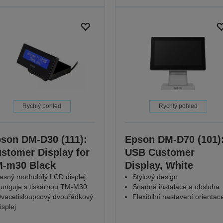
Rychlý pohled
Rychlý pohled
son DM-D30 (111):
Epson DM-D70 (101)
stomer Display for
USB Customer
-m30 Black
Display, White
asný modrobílý LCD displej
Stylový design
unguje s tiskárnou TM-M30
Snadná instalace a obsluha
vacetisloupcový dvouřádkový
Flexibilní nastavení orientac
isplej