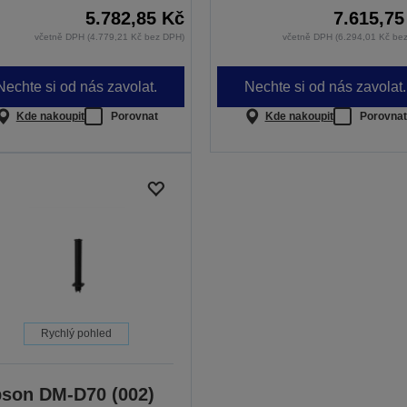
5.782,85 Kč
7.615,75
včetně DPH (4.779,21 Kč bez DPH)
včetně DPH (6.294,01 Kč be
Nechte si od nás zavolat.
Nechte si od nás zavolat.
Kde nakoupit
Porovnat
Kde nakoupit
Porovnat
Rychlý pohled
son DM-D70 (002)