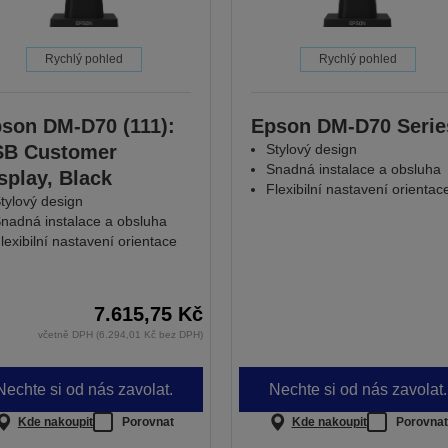
Rychlý pohled
Rychlý pohled
son DM-D70 (111):
Epson DM-D70 Serie
SB Customer
Stylový design
Snadná instalace a obsluha
splay, Black
Flexibilní nastavení orientac
tylový design
nadná instalace a obsluha
lexibilní nastavení orientace
7.615,75 Kč
včetně DPH (6.294,01 Kč bez DPH)
Nechte si od nás zavolat.
Nechte si od nás zavolat.
Kde nakoupit
Porovnat
Kde nakoupit
Porovnat