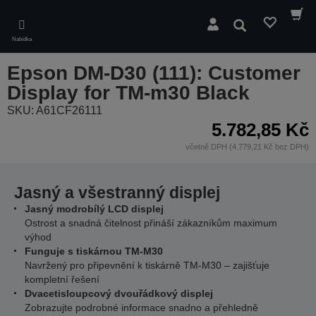
Skip
to
Hledat
main
Nabídka
content
Epson DM-D30 (111): Customer
Display for TM-m30 Black
SKU: A61CF26111
5.782,85 Kč
včetně DPH (4.779,21 Kč bez DPH)
Jasný a všestranný displej
Jasný modrobílý LCD displej
Ostrost a snadná čitelnost přináší zákazníkům maximum
výhod
Funguje s tiskárnou TM-M30
Navržený pro připevnění k tiskárně TM-M30 – zajišťuje
kompletní řešení
Dvacetisloupcový dvouřádkový displej
Zobrazujte podrobné informace snadno a přehledně