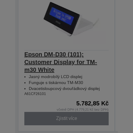
Epson DM-D30 (101):
Eps
Customer Display for TM-
Cus
m30 White
m30
Jasný modrobílý LCD displej
Jas
Funguje s tiskárnou TM-M30
Fun
Dvacetisloupcový dvouřádkový displej
Dva
A61CF26101
A61CF
5.782,85 Kč
včetně DPH (4.779,21 Kč bez DPH)
Zjistit více