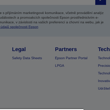
Odesl
e s přijímáním marketingové komunikace, včetně provádění analýz
událostech a promoakcích společnosti Epson prostřednictvím e-
unikace, v závislosti na vašich preferencí a chovní na webu, jak je
 údajů společnosti Epson
Legal
Partners
Tech
Safety Data Sheets
Epson Partner Portal
Technol
LPGA
Precisi
Technol
Inovati
Udržite