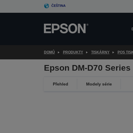
Skip
ČEŠTINA
to
main
content
DOMŮ
PRODUKTY
TISKÁRNY
POS TI
Epson DM-D70 Series
Přehled
Modely série