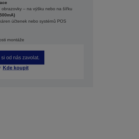
tace
ní obrazovky – na výšku nebo na šířku
(500mA)
iskáren účtenek nebo systémů POS
osti montáže
si od nás zavolat.
Kde koupit