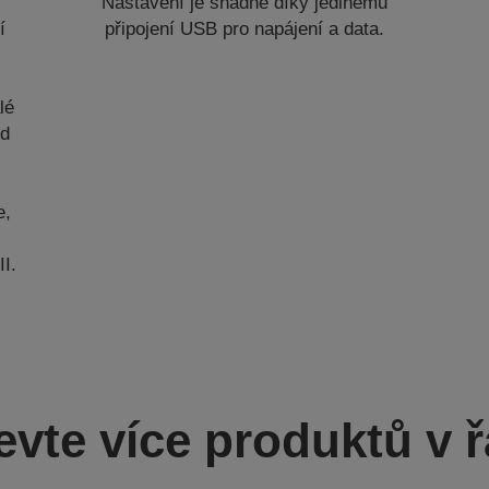
Nastavení je snadné díky jedinému
í
připojení USB pro napájení a data.
lé
od
e,
I.
evte více produktů v ř