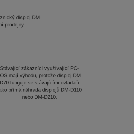
znický displej DM-
í prodejny.
Stávající zákazníci využívající PC-
OS mají výhodu, protože displej DM-
D70 funguje se stávajícími ovladači
ako přímá náhrada displejů DM-D110
nebo DM-D210.