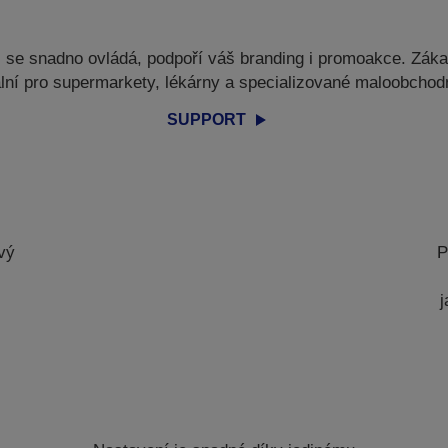
j se snadno ovládá, podpoří váš branding i promoakce. Záka
ální pro supermarkety, lékárny a specializované maloobchodn
SUPPORT
vý
P
j