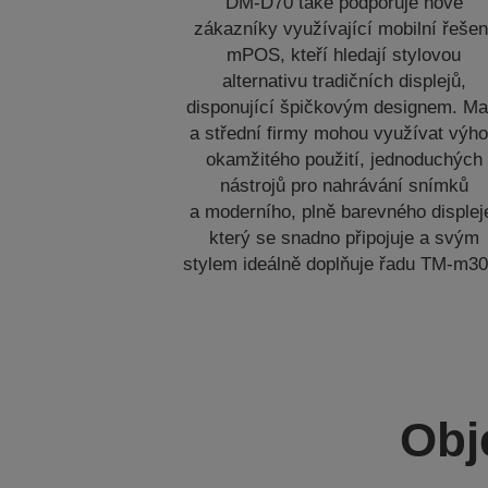
DM-D70 také podporuje nové
zákazníky využívající mobilní řešen
mPOS, kteří hledají stylovou
alternativu tradičních displejů,
disponující špičkovým designem. Ma
a střední firmy mohou využívat výh
okamžitého použití, jednoduchých
nástrojů pro nahrávání snímků
a moderního, plně barevného displej
který se snadno připojuje a svým
stylem ideálně doplňuje řadu TM-m30I
Obj