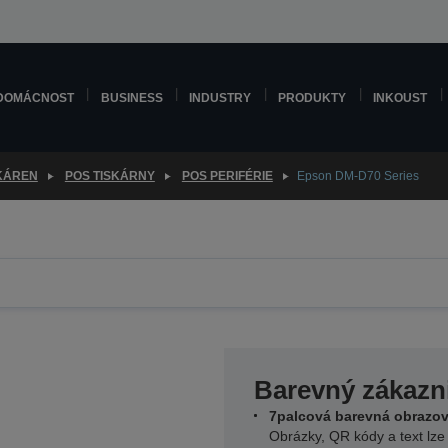
DOMÁCNOST
BUSINESS
INDUSTRY
PRODUKTY
INKOUST
SKÁREN
POS TISKÁRNY
POS PERIFÉRIE
Epson DM-D70 Series
Barevný zákazni
7palcová barevná obrazo
Obrázky, QR kódy a text lze 