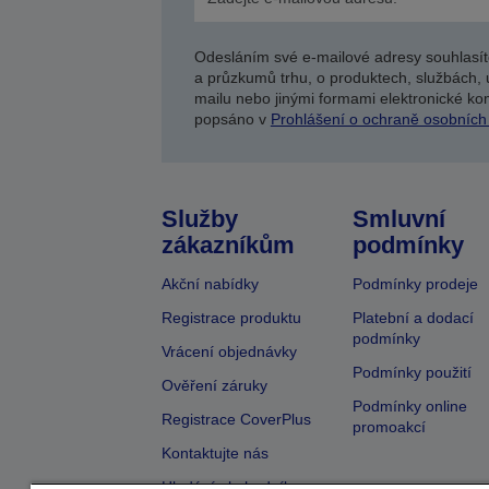
Odesláním své e-mailové adresy souhlasít
a průzkumů trhu, o produktech, službách, 
mailu nebo jinými formami elektronické kom
popsáno v
Prohlášení o ochraně osobních
Služby
Smluvní
zákazníkům
podmínky
Akční nabídky
Podmínky prodeje
Registrace produktu
Platební a dodací
podmínky
Vrácení objednávky
Podmínky použití
Ověření záruky
Podmínky online
Registrace CoverPlus
promoakcí
Kontaktujte nás
Hledání obchodníka