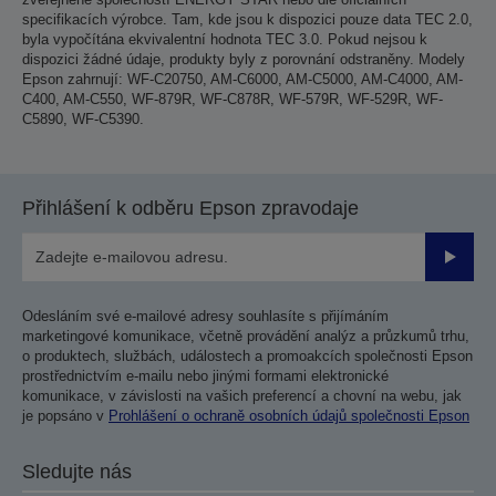
specifikacích výrobce. Tam, kde jsou k dispozici pouze data TEC 2.0,
byla vypočítána ekvivalentní hodnota TEC 3.0. Pokud nejsou k
dispozici žádné údaje, produkty byly z porovnání odstraněny. Modely
Epson zahrnují: WF-C20750, AM-C6000, AM-C5000, AM-C4000, AM-
C400, AM-C550, WF-879R, WF-C878R, WF-579R, WF-529R, WF-
C5890, WF-C5390.
Přihlášení k odběru Epson zpravodaje
Odesla
Odesláním své e-mailové adresy souhlasíte s přijímáním
marketingové komunikace, včetně provádění analýz a průzkumů trhu,
o produktech, službách, událostech a promoakcích společnosti Epson
prostřednictvím e-mailu nebo jinými formami elektronické
komunikace, v závislosti na vašich preferencí a chovní na webu, jak
je popsáno v
Prohlášení o ochraně osobních údajů společnosti Epson
Sledujte nás