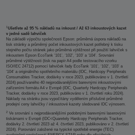
1
Ušetřete až 95 % nákladů na inkoust / Až 63 inkoustových kazet
v jedné sadě lahviček
Na základě výpočtu společnosti Epson: průměrná úspora nákladů na
tisk stránky a průměrný počet inkoustových kazet potřebný k tisku
stejného počtu stránek jako průměrná výtěžnost při použití lahviček s
inkoustem Epson EcoTank ‘101’, ‘102’, ‘103’ a ‘104’. Srovnání
průměrné výtěžnosti (tisk na papír A4 podle testovacího vzorku
ISO/IEC 24712) pomocí lahviček řady EcoTank ’101’, ‘102’, ‘103’ a
‘104’ a originálního spotřebního materiálu (IDC, Hardcopy Peripherals
Consumables Tracker, dodávky v roce 2023, publikováno v 1. čtvrtletí
2024) používaného 40 nejprodávanějšími barevnými inkoustovými
zařízeními formátu A4 v Evropě (IDC, Quarterly Hardcopy Peripherals
Tracker, dodávky v roce 2023, publikováno v 1. čtvrtletí roku 2024).
Náklady na stránku jsou vypočítány vydělením příslušné průměrné
prodejní ceny lahvičky / inkoustové kazety sledované IDC výnosem.
2
Ve srovnání s nejprodávanějšími podobnými barevnými laserovými
tiskárnami v Evropě (IDC<Quaretely Hardcopy Peripherals Tracker,
dodávky 2. čtvrtletí 2023 až 4. čtvrtletí 2023, publikováno v 2. čtvrtletí
2024). Porovnání založené na typické spotřebě energie (TEC)
zveřejněné společností ENERGY STAR nebo dle oficiálních