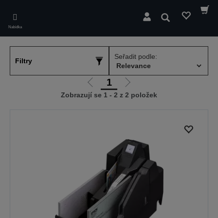
Skip
to
Hledat
main
Nabídka
content
Seřadit podle:
Filtry
1
Jít
Jít
Zobrazují se 1 - 2 z 2 položek
na
na
předchozí
další
stranu
stranu