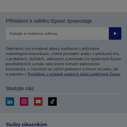
na
na
předchozí
další
stranu
stranu
Přihlášení k odběru Epson zpravodaje
Odesla
Odesláním své e-mailové adresy souhlasíte s přijímáním
marketingové komunikace, včetně provádění analýz a průzkumů trhu,
o produktech, službách, událostech a promoakcích společnosti Epson
prostřednictvím e-mailu nebo jinými formami elektronické
komunikace, v závislosti na vašich preferencí a chovní na webu, jak
je popsáno v
Prohlášení o ochraně osobních údajů společnosti Epson
Sledujte nás
Služby zákazníkům