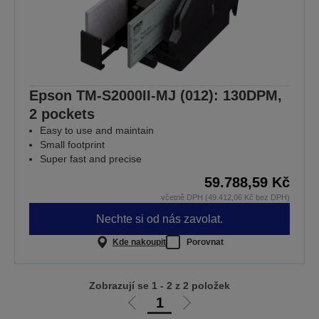
Epson TM-S2000II-MJ (012): 130DPM,
2 pockets
Easy to use and maintain
Small footprint
Super fast and precise
59.788,59 Kč
včetně DPH (49.412,06 Kč bez DPH)
Nechte si od nás zavolat.
Kde nakoupit
Porovnat
Zobrazují se 1 - 2 z 2 položek
1
Jít
Jít