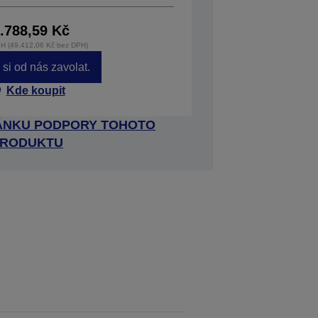
.788,59 Kč
H (49.412,06 Kč bez DPH)
si od nás zavolat.
Kde koupit
RÁNKU PODPORY TOHOTO
RODUKTU