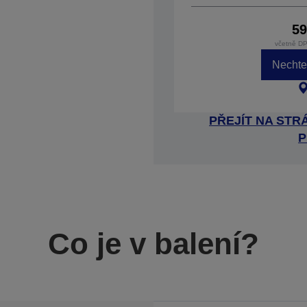
59
včetně DP
Nechte 
PŘEJÍT NA ST
P
Co je v balení?