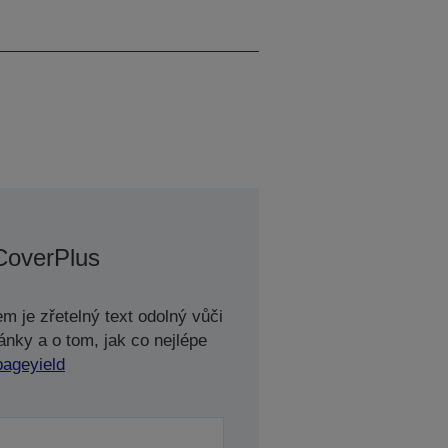
Černá
CoverPlus
m je zřetelný text odolný vůči
ánky a o tom, jak co nejlépe
pageyield