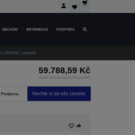
OBCHOD
INFORMACE
PODPORA
): 130DPM, 2 pockets
59.788,59 Kč
včetně DPH (49.412,06 Kč bez DPH)
Nechte si od nás zavolat.
Podpora