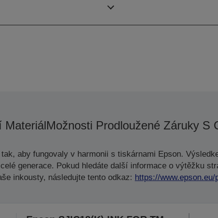
130 DPM
Barevný tisk
 Materiál
Možnosti Prodloužené Záruky S 
tak, aby fungovaly v harmonii s tiskárnami Epson. Výsledke
celé generace. Pokud hledáte další informace o výtěžku str
aše inkousty, následujte tento odkaz:
https://www.epson.eu/