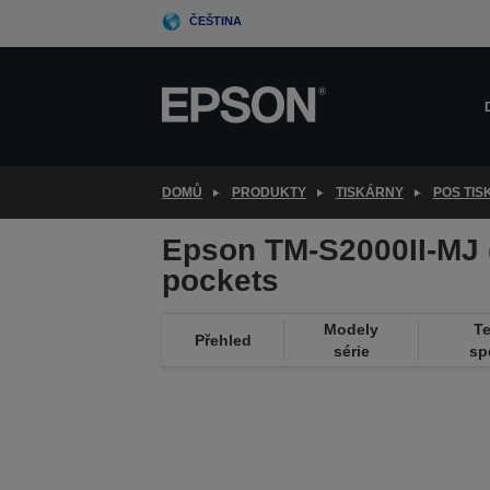
Skip
ČEŠTINA
to
main
content
DOMŮ
PRODUKTY
TISKÁRNY
POS TI
Epson TM-S2000II-MJ 
pockets
Modely
T
Přehled
série
sp