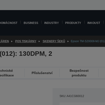
DOMÁCNOST
BUSINESS
INDUSTRY
PRODUKTY
INKOUST
SKÁREN
POS TISKÁRNY
SKENERY ŠEKŮ
Epson TM-S2000II-MJ (012
(012): 130DPM, 2
echnické
Bezpečnost
Příslušenství
ecifikace
produktu
SKU: A41CG60012