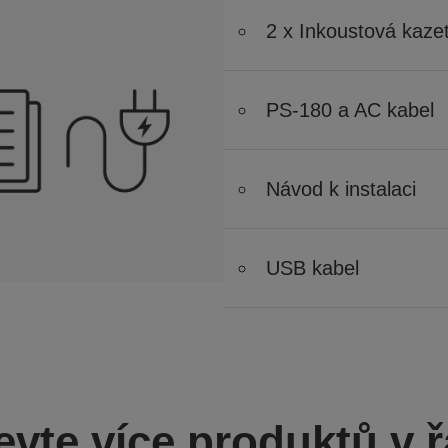
2 x Inkoustová kaze
PS-180 a AC kabel
Návod k instalaci
USB kabel
evte více produktů v ř