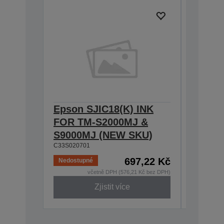
Epson SJIC18(K) INK
Epson 
FOR TM-S2000MJ &
FOR T
S9000MJ (NEW SKU)
S9000
C33S020701
C33S0204
697,22 Kč
Nedostupné
včetně DPH (576,21 Kč bez DPH)
Zjistit více
Zastaven