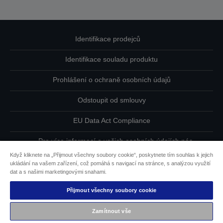
Identifikace prodejců
Identifikace souladu produktu
Prohlášení o ochraně osobních údajů
Odstoupit od smlouvy
EU Data Act Compliance
Pro více informací o vašich osobních údajích nás
kontaktujte
Když kliknete na „Přijmout všechny soubory cookie“, poskytnete tím souhlas k jejich
ukládání na vašem zařízení, což pomáhá s navigací na stránce, s analýzou využití
Informace o souborech cookie
dat a s našimi marketingovými snahami.
Přijmout všechny soubory cookie
Závazek usnadnění přístupu společnosti Epson
Zamítnout vše
Copyright © 2026 Seiko Epson