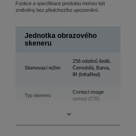
Funkce a specifikace produktu mohou být
změněny bez předchozího upozornění.
Jednotka obrazového
skeneru
256 odstínů šedé,
Skenovací režim
Černobílá, Barva,
IR (InfraRed)
Contact image
Typ skeneru
sensor (CIS)
Kapacita
225 DPM