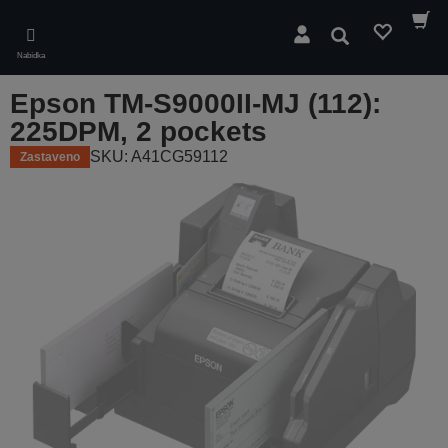
Skip
to
Hledat
main
Nabídka
content
Epson TM-S9000II-MJ (112):
225DPM, 2 pockets
SKU: A41CG59112
Zastaveno