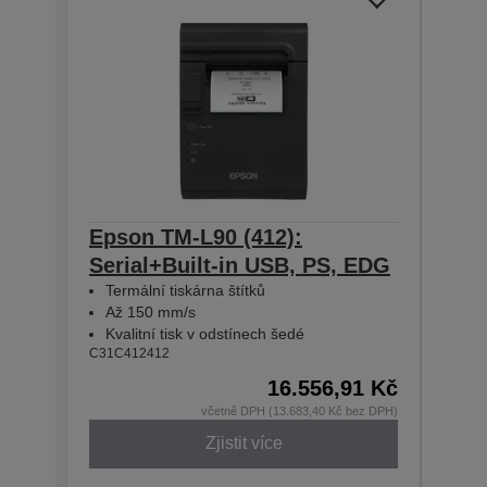
Epson TM-L90 (412):
Eps
Serial+Built-in USB, PS, EDG
Eth
Termální tiskárna štítků
Term
Až 150 mm/s
Až 
Kvalitní tisk v odstínech šedé
Kval
C31C412412
C31C4
16.556,91 Kč
včetně DPH (13.683,40 Kč bez DPH)
Zjistit více