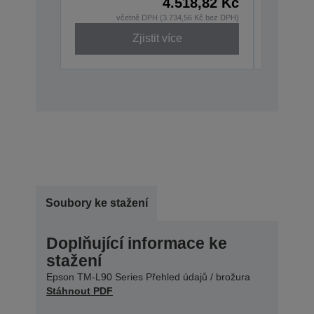
4.518,82 Kč
včetně DPH (3.734,56 Kč bez DPH)
v
Zjistit více
Soubory ke stažení
Doplňující informace ke
stažení
Epson TM-L90 Series Přehled údajů / brožura
Stáhnout PDF