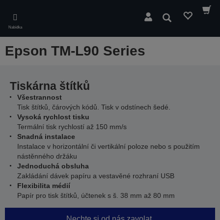
Skip
to
Hledat
main
Nabídka
content
Epson TM-L90 Series
Tiskárna štítků
Všestrannost
Tisk štítků, čárových kódů. Tisk v odstínech šedé.
Vysoká rychlost tisku
Termální tisk rychlostí až 150 mm/s
Snadná instalace
Instalace v horizontální či vertikální poloze nebo s použitím
nástěnného držáku
Jednoduchá obsluha
Zakládání dávek papíru a vestavěné rozhraní USB
Flexibilita médií
Papír pro tisk štítků, účtenek s š. 38 mm až 80 mm
Nechte si od nás zavolat.