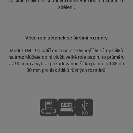
vlastních štítků se snadným umístěním log a reklamních
sdělení.
Větší role účtenek se širšími rozměry
Model TM-L90 patří mezi nejefektivnější tiskárny štítků
na trhu: Můžete do ní vložit velké role papíru (o průměru
až 90 mm) a vybrat požadovanou šířku papíru od 38 do
80 mm pro tisk štítků různých rozměrů.