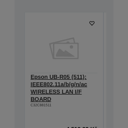
Epson UB-R05 (511):
Epson 
IEEE802.11a/b/g/n/ac
Hangin
WIRELESS LAN I/F
T88IV,
BOARD
TM-T88
C32C881511
L90, T
U230
C32C8450