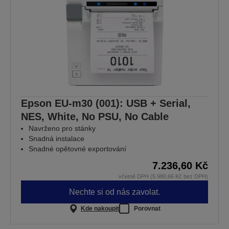
Epson EU-m30 (001): USB + Serial,
NES, White, No PSU, No Cable
Navrženo pro stánky
Snadná instalace
Snadné opětovné exportování
7.236,60 Kč
včetně DPH (5.980,66 Kč bez DPH)
Nechte si od nás zavolat.
Kde nakoupit
Porovnat