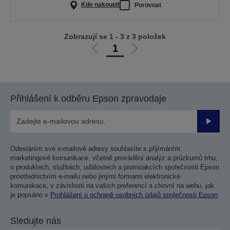
Kde nakoupit
Porovnat
Zobrazují se 1 - 3 z 3 položek
1
Jít
Jít
na
na
předchozí
další
stranu
stranu
Přihlášení k odběru Epson zpravodaje
Odesla
Odesláním své e-mailové adresy souhlasíte s přijímáním
marketingové komunikace, včetně provádění analýz a průzkumů trhu,
o produktech, službách, událostech a promoakcích společnosti Epson
prostřednictvím e-mailu nebo jinými formami elektronické
komunikace, v závislosti na vašich preferencí a chovní na webu, jak
je popsáno v
Prohlášení o ochraně osobních údajů společnosti Epson
Sledujte nás