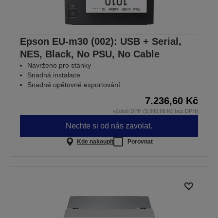
Epson EU-m30 (002): USB + Serial,
NES, Black, No PSU, No Cable
Navrženo pro stánky
Snadná instalace
Snadné opětovné exportování
7.236,60 Kč
včetně DPH (5.980,66 Kč bez DPH)
Nechte si od nás zavolat.
Kde nakoupit
Porovnat