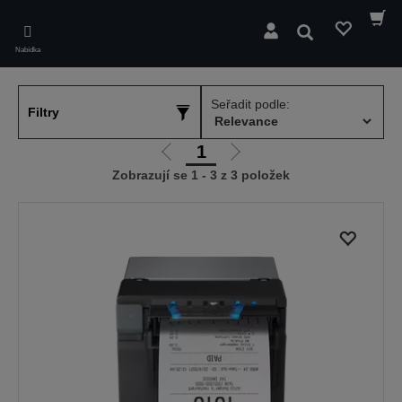
Skip
to
Hledat
main
Nabídka
content
Seřadit podle:
Filtry
1
Jít
Jít
Zobrazují se 1 - 3 z 3 položek
na
na
předchozí
další
stranu
stranu