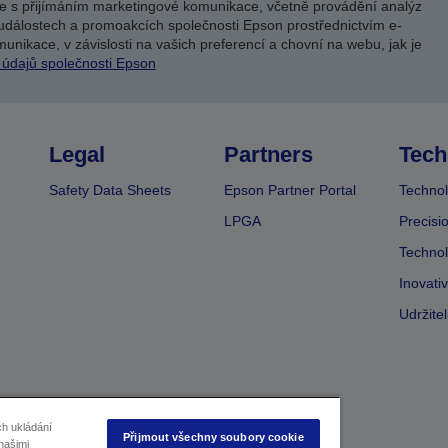
e s přijímáním marketingové komunikace, včetně provádění analýz
událostech a promoakcích společnosti Epson prostřednictvím e-
unikace, v závislosti na vašich preferencí a chovní na webu, jak je
 údajů společnosti Epson
Legal
Partners
Tech
Safety Data Sheets
Epson Partner Portal
Technol
LPGA
Precisi
Technol
Inovati
Udržite
ch ukládání
Přijmout všechny soubory cookie
našimi