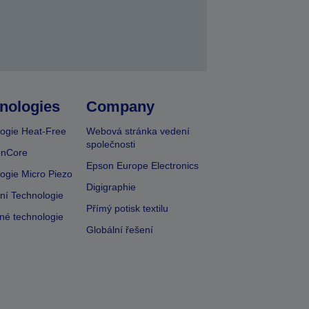
nologies
Company
ogie Heat-Free
Webová stránka vedení
společnosti
onCore
Epson Europe Electronics
ogie Micro Piezo
Digigraphie
vní Technologie
Přímý potisk textilu
lné technologie
Globální řešení