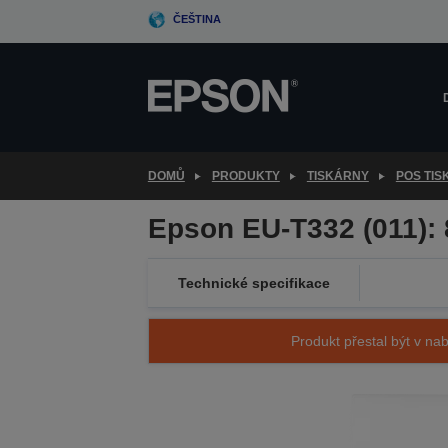
Skip
ČEŠTINA
to
main
content
DOMŮ
PRODUKTY
TISKÁRNY
POS TI
Epson EU-T332 (011):
Technické specifikace
Produkt přestal být v nab