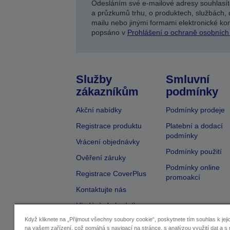
Odesláním své e-mailové adresy souhlasít
a průzkumů trhu, o produktech, službách, 
mailu nebo jinými formami elektronické kom
popsáno v
Prohlášení o ochraně osobních
Služby
Smluvní
zákazníkům
podmínky
Akční nabídky
Podmínky prodeje
Registrace produktu
Platební a dodací
podmínky
Vrácení objednávky
Podmínky použití
Ověření záruky
Podmínky online
Registrace CoverPlus
promoakcí
Kontaktujte nás
Hledání obchodníka
Když kliknete na „Přijmout všechny soubory cookie“, poskytnete tím souhlas k jeji
na vašem zařízení, což pomáhá s navigací na stránce, s analýzou využití dat a s 