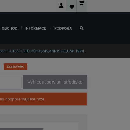
OBCHOD
INFORMACE
PODPORA
son EU-T332 (011): 80mm,24V,ANK,6",AC,USB, B/M/L
Zastaveno
Vyhledat servisní středisko
alší podpoře najdete níže.