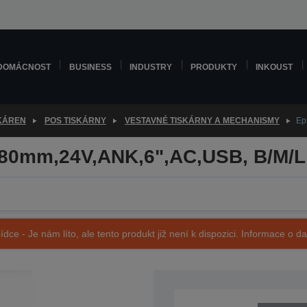
DOMÁCNOST
BUSINESS
INDUSTRY
PRODUKTY
INKOUST
SKÁREN
POS TISKÁRNY
VESTAVNÉ TISKÁRNY A MECHANISMY
Ep
 80mm,24V,ANK,6",AC,USB, B/M/L
ídce - Je nám líto, ale tento produkt již není k dispozici. Informace o d
SKU: C41D383011