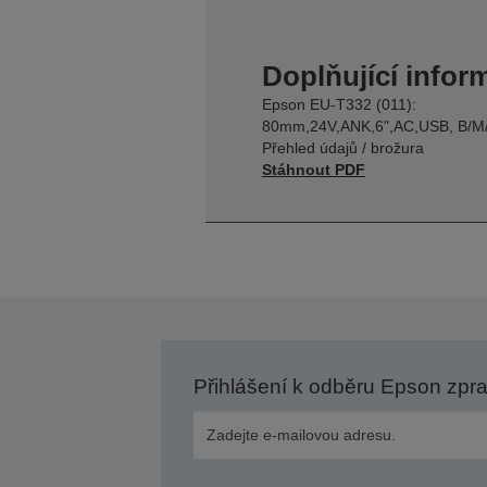
Doplňující infor
Epson EU-T332 (011):
80mm,24V,ANK,6",AC,USB, B/M
Přehled údajů / brožura
Stáhnout PDF
Přihlášení k odběru Epson zpr