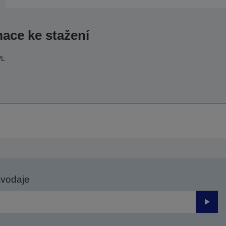
mace ke stažení
/L
avodaje
Odesl