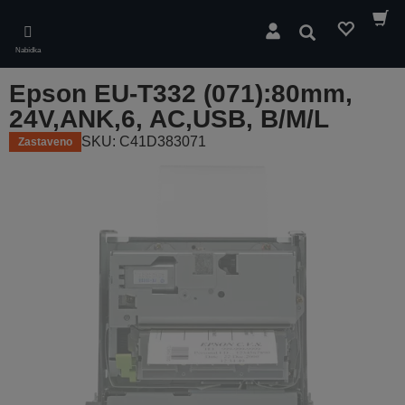
Skip
to
Hledat
main
Nabídka
content
Epson EU-T332 (071):80mm,
24V,ANK,6, AC,USB, B/M/L
SKU: C41D383071
Zastaveno