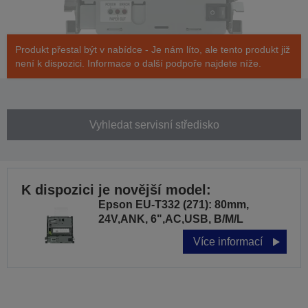
Produkt přestal být v nabídce - Je nám líto, ale tento produkt již
není k dispozici. Informace o další podpoře najdete níže.
Vyhledat servisní středisko
K dispozici je novější model:
Epson EU-T332 (271): 80mm,
24V,ANK, 6",AC,USB, B/M/L
Více informací