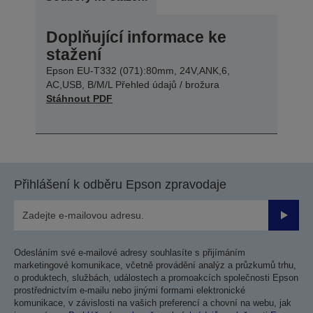
Doplňující informace ke
stažení
Epson EU-T332 (071):80mm, 24V,ANK,6,
AC,USB, B/M/L Přehled údajů / brožura
Stáhnout PDF
Přihlášení k odběru Epson zpravodaje
Odesla
Odesláním své e-mailové adresy souhlasíte s přijímáním
marketingové komunikace, včetně provádění analýz a průzkumů trhu,
o produktech, službách, událostech a promoakcích společnosti Epson
prostřednictvím e-mailu nebo jinými formami elektronické
komunikace, v závislosti na vašich preferencí a chovní na webu, jak