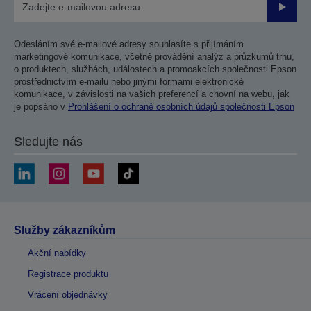
Odesla
Odesláním své e-mailové adresy souhlasíte s přijímáním
marketingové komunikace, včetně provádění analýz a průzkumů trhu,
o produktech, službách, událostech a promoakcích společnosti Epson
prostřednictvím e-mailu nebo jinými formami elektronické
komunikace, v závislosti na vašich preferencí a chovní na webu, jak
je popsáno v
Prohlášení o ochraně osobních údajů společnosti Epson
Sledujte nás
Služby zákazníkům
Akční nabídky
Registrace produktu
Vrácení objednávky