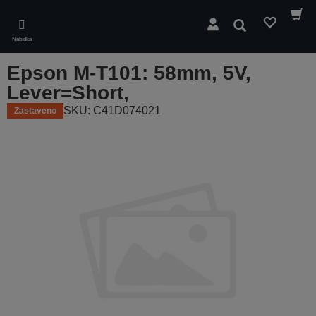
Skip
to
Hledat
main
Nabídka
content
Epson M-T101: 58mm, 5V,
Lever=Short,
SKU: C41D074021
Zastaveno