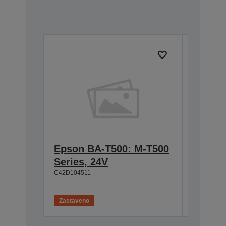
Epson BA-T500: M-T500
Epson
Series, 24V
Cable 
C42D104511
T500, 
C42D1180
Zastaveno
Zastaven