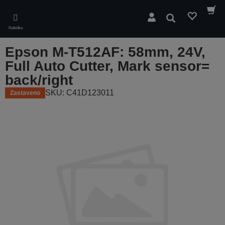
Skip
to
Hledat
main
Nabídka
content
Epson M-T512AF: 58mm, 24V,
Full Auto Cutter, Mark sensor=
back/right
SKU: C41D123011
Zastaveno