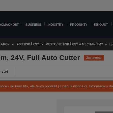
DOMÁCNOST
BUSINESS
INDUSTRY
PRODUKTY
INKOUST
SKÁREN
POS TISKÁRNY
VESTAVNÉ TISKÁRNY A MECHANISMY
Ep
, 24V, Full Auto Cutter
Zastaveno
nství
ídce - Je nám líto, ale tento produkt již není k dispozici. Informace o d
SKU: C41D100001