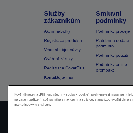
Služby
Smluvní
zákazníkům
podmínky
Akční nabídky
Podmínky prodeje
Registrace produktu
Platební a dodací
podmínky
Vrácení objednávky
Podmínky použití
Ověření záruky
Podmínky online
Registrace CoverPlus
promoakcí
Kontaktujte nás
Hledání obchodníka
Když kliknete na „Přijmout všechny soubory cookie“, poskytnete tím souhlas k jeji
na vašem zařízení, což pomáhá s navigací na stránce, s analýzou využití dat a s 
marketingovými snahami.
Identifikace prodejců
Identifikace sou
Pro více informací o vašich osobních ú