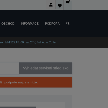
OBCHOD
INFORMACE
PODPORA
son M-T522AF: 60mm, 24V, Full Auto Cutter
Vyhledat servisní středisko
alší podpoře najdete níže.