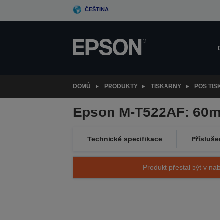
Skip
ČEŠTINA
to
main
content
DOMŮ
PRODUKTY
TISKÁRNY
POS TI
Epson M-T522AF: 60mm
Technické specifikace
Přísluše
Produkt přestal být v nab