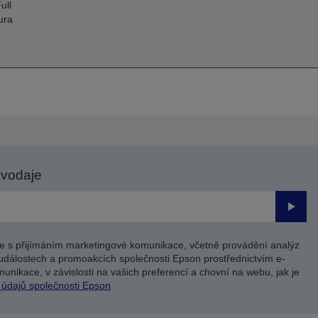
ull
ura
avodaje
Odesl
e s přijímáním marketingové komunikace, včetně provádění analýz
událostech a promoakcích společnosti Epson prostřednictvím e-
unikace, v závislosti na vašich preferencí a chovní na webu, jak je
 údajů společnosti Epson