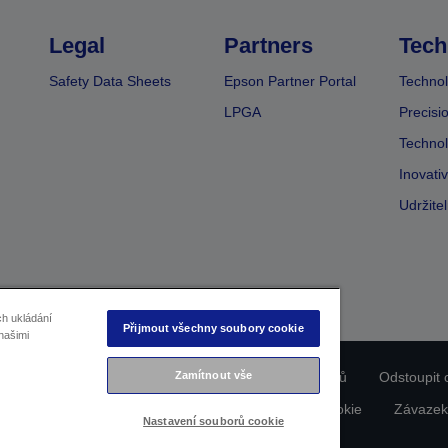
Legal
Partners
Tech
Safety Data Sheets
Epson Partner Portal
Technol
LPGA
Precisi
Technol
Inovati
Udržite
ch ukládání
Přijmout všechny soubory cookie
našimi
Zamítnout vše
ladu produktu
Prohlášení o ochraně osobních údajů
Odstoupit 
dajích nás kontaktujte
Informace o souborech cookie
Závazek
Nastavení souborů cookie