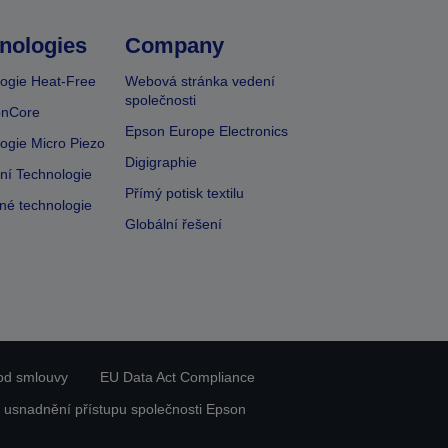
nologies
Company
ogie Heat-Free
Webová stránka vedení
společnosti
onCore
Epson Europe Electronics
ogie Micro Piezo
Digigraphie
vní Technologie
Přímý potisk textilu
lné technologie
Globální řešení
od smlouvy
EU Data Act Compliance
 usnadnění přístupu společnosti Epson