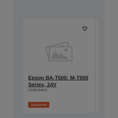
Epson BA-T500: M-T500
Epson
Series, 24V
Cable 
C42D104511
T500, 
C42D1180
Zastaveno
Zastaven