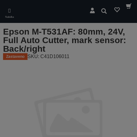
Skip
to
Hledat
main
Nabídka
content
Epson M-T531AF: 80mm, 24V,
Full Auto Cutter, mark sensor:
Back/right
SKU: C41D106011
Zastaveno